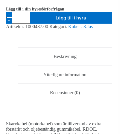
Lägg till i din hyresförförfrågan
Skarvkabel,
Lägg till i hyra
16A,
10m,
Artikelnr:
1000437.00
Kategori:
Kabel - 3-fas
3-
fas,
IP44
mängd
Beskrivning
Ytterligare information
Recensioner (0)
Skarvkabel (motorkabel) som är tillverkad av extra
förstärkt och oljebeständig gummikabel, RDOE.