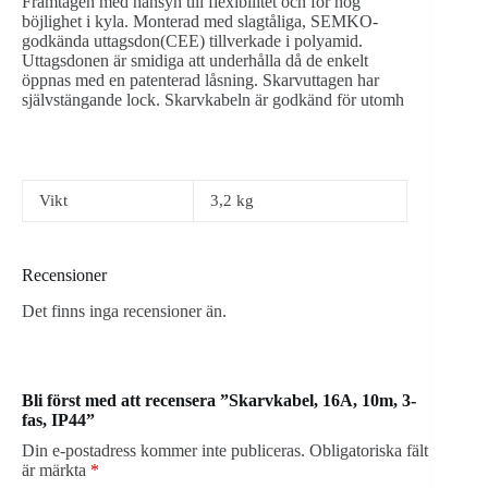
Framtagen med hänsyn till flexibilitet och för hög
böjlighet i kyla. Monterad med slagtåliga, SEMKO-
godkända uttagsdon(CEE) tillverkade i polyamid.
Uttagsdonen är smidiga att underhålla då de enkelt
öppnas med en patenterad låsning. Skarvuttagen har
självstängande lock. Skarvkabeln är godkänd för utomh
Vikt
3,2 kg
Recensioner
Det finns inga recensioner än.
Bli först med att recensera ”Skarvkabel, 16A, 10m, 3-
fas, IP44”
Din e-postadress kommer inte publiceras.
Obligatoriska fält
är märkta
*