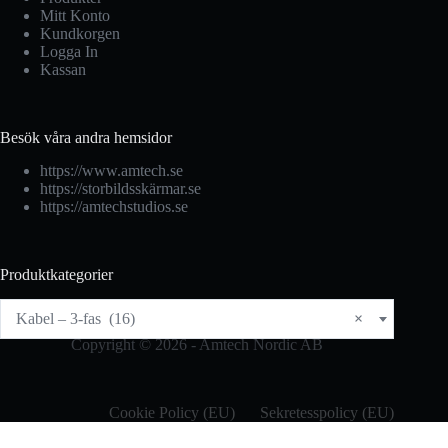
Mitt Konto
Kundkorgen
Logga In
Kassan
Besök våra andra hemsidor
https://www.amtech.se
https://storbildsskärmar.se
https://amtechstudios.se
Produktkategorier
Kabel – 3-fas (16)
×
Copyright © 2026 - Amtech Nordic AB
Cookie Policy (EU)
Sekretesspolicy (EU)