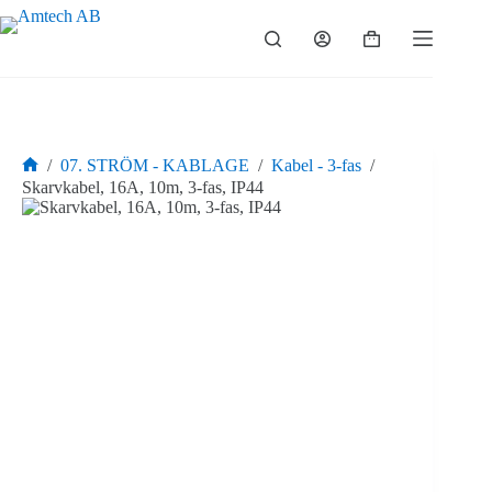
Hoppa
till
Varukorg
innehåll
/
07. STRÖM - KABLAGE
/
Kabel - 3-fas
/
Hem
Skarvkabel, 16A, 10m, 3-fas, IP44