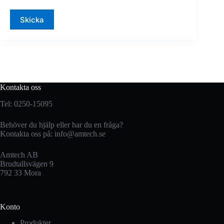
Skicka
Kontakta oss
Tel: 0250-15095
Behöver du hjälp eller har du en fråga?
Kontakta oss på:
info@amtech.se
Amtech AB
Brudtallsvägen 9
792 33 Mora
Konto
Produkter