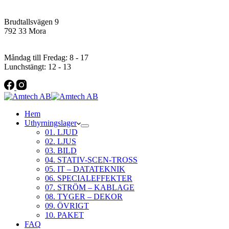
Addres
Brudtallsvägen 9
792 33 Mora
Öppettider
Måndag till Fredag: 8 - 17
Lunchstängt: 12 - 13
Hem
Uthyrningslager
01. LJUD
02. LJUS
03. BILD
04. STATIV-SCEN-TROSS
05. IT – DATATEKNIK
06. SPECIALEFFEKTER
07. STRÖM – KABLAGE
08. TYGER – DEKOR
09. ÖVRIGT
10. PAKET
FAQ