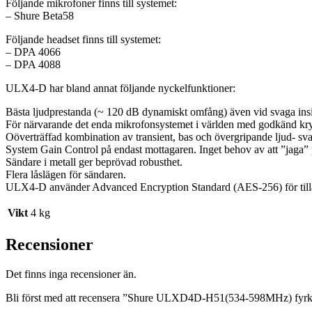
Följande mikrofoner finns till systemet:
– Shure Beta58
Följande headset finns till systemet:
– DPA 4066
– DPA 4088
ULX4-D har bland annat följande nyckelfunktioner:
Bästa ljudprestanda (~ 120 dB dynamiskt omfång) även vid svaga insi
För närvarande det enda mikrofonsystemet i världen med godkänd krypt
Oöverträffad kombination av transient, bas och övergripande ljud- sva
System Gain Control på endast mottagaren. Inget behov av att ”jaga” pr
Sändare i metall ger beprövad robusthet.
Flera låslägen för sändaren.
ULX4-D använder Advanced Encryption Standard (AES-256) för tilläm
Vikt
4 kg
Recensioner
Det finns inga recensioner än.
Bli först med att recensera ”Shure ULXD4D-H51(534-598MHz) fyrkana