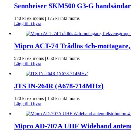
Sennheiser SKM500 G3-G handsändar
140
kr
ex moms |
175
kr
inkl moms
Lägg till i hyra
Mipro ACT-74 Trådlös 4ch-mottagare
520
kr
ex moms |
650
kr
inkl moms
Lägg till i hyra
JTS IN-264R (A678-714MHz)
120
kr
ex moms |
150
kr
inkl moms
Lägg till i hyra
Mipro AD-707A UHF Wideband antennd