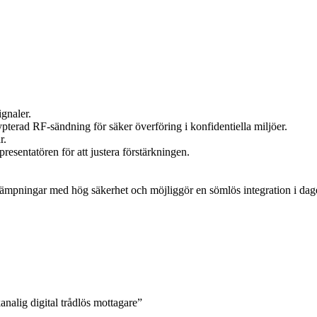
gnaler.
erad RF-sändning för säker överföring i konfidentiella miljöer.
r.
esentatören för att justera förstärkningen.
pningar med hög säkerhet och möjliggör en sömlös integration i dag
lig digital trådlös mottagare”