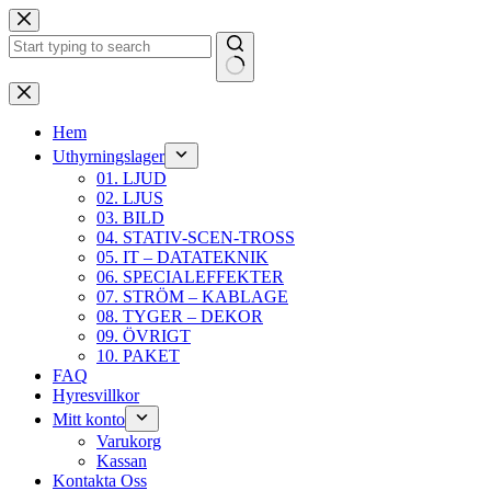
Hoppa
till
innehåll
Inga
resultat
Hem
Uthyrningslager
01. LJUD
02. LJUS
03. BILD
04. STATIV-SCEN-TROSS
05. IT – DATATEKNIK
06. SPECIALEFFEKTER
07. STRÖM – KABLAGE
08. TYGER – DEKOR
09. ÖVRIGT
10. PAKET
FAQ
Hyresvillkor
Mitt konto
Varukorg
Kassan
Kontakta Oss