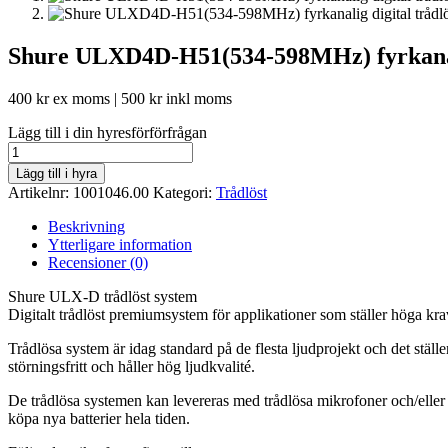
Shure ULXD4D-H51(534-598MHz) fyrkanali
400
kr
ex moms |
500
kr
inkl moms
Lägg till i din hyresförförfrågan
Shure
ULXD4D-
Lägg till i hyra
H51(534-
Artikelnr:
1001046.00
Kategori:
Trådlöst
598MHz)
fyrkanalig
Beskrivning
digital
Ytterligare information
trådlös
Recensioner (0)
mottagare
mängd
Shure ULX-D trådlöst system
Digitalt trådlöst premiumsystem för applikationer som ställer höga krav
Trådlösa system är idag standard på de flesta ljudprojekt och det stäl
störningsfritt och håller hög ljudkvalité.
De trådlösa systemen kan levereras med trådlösa mikrofoner och/eller b
köpa nya batterier hela tiden.