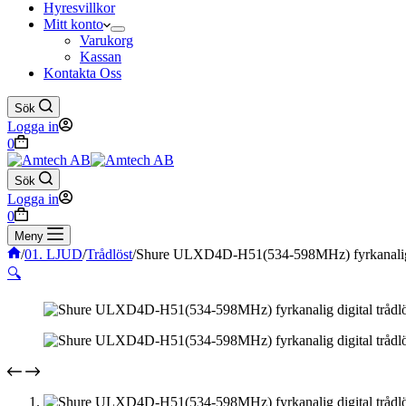
Hyresvillkor
Mitt konto
Varukorg
Kassan
Kontakta Oss
Sök
Logga in
Varukorg
0
Sök
Logga in
Varukorg
0
Meny
Hem
/
01. LJUD
/
Trådlöst
/
Shure ULXD4D-H51(534-598MHz) fyrkanalig di
🔍