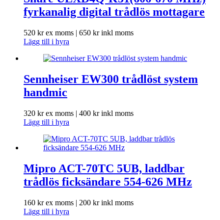
fyrkanalig digital trådlös mottagare
520
kr
ex moms |
650
kr
inkl moms
Lägg till i hyra
Sennheiser EW300 trådlöst system
handmic
320
kr
ex moms |
400
kr
inkl moms
Lägg till i hyra
Mipro ACT-70TC 5UB, laddbar
trådlös ficksändare 554-626 MHz
160
kr
ex moms |
200
kr
inkl moms
Lägg till i hyra