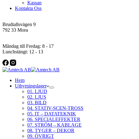
Kassan
Kontakta Oss
Addres
Brudtallsvägen 9
792 33 Mora
Öppettider
Måndag till Fredag: 8 - 17
Lunchstängt: 12 - 13
Hem
Uthyrningslager
01. LJUD
02. LJUS
03. BILD
04. STATIV-SCEN-TROSS
05. IT – DATATEKNIK
06. SPECIALEFFEKTER
07. STRÖM – KABLAGE
08. TYGER – DEKOR
09. ÖVRIGT