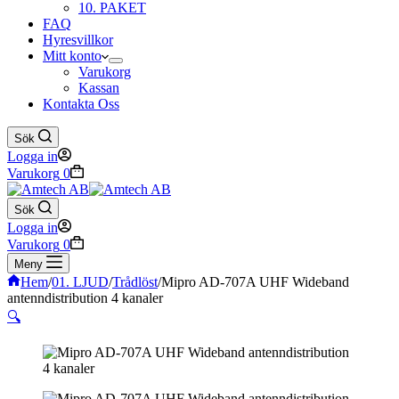
10. PAKET
FAQ
Hyresvillkor
Mitt konto
Varukorg
Kassan
Kontakta Oss
Sök
Logga in
Varukorg
0
Sök
Logga in
Varukorg
0
Meny
Hem
/
01. LJUD
/
Trådlöst
/
Mipro AD-707A UHF Wideband
antenndistribution 4 kanaler
🔍