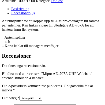
Artikelnr:
1000917.00
Kategori:
Trådlöst
Beskrivning
Recensioner (0)
Antennsplitter för att koppla upp till 4 Mipro-mottagare till samma
par antenner. Kan linkas vidare till ytterligare AD-707A för att
hantera ännu fler system.
– Antennsplitter
– 4ch
– Korta kablar till mottagare medföljer
Recensioner
Det finns inga recensioner än.
Bli först med att recensera ”Mipro AD-707A UHF Wideband
antenndistribution 4 kanaler”
Din e-postadress kommer inte publiceras.
Obligatoriska fält är
märkta
*
Ditt betyg
*