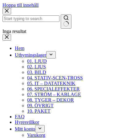
Hoppa till innehåll
Inga resultat
Hem
Uthyrningslager
01. LJUD
02. LJUS
03. BILD
04. STATIV-SCEN-TROSS
05. IT – DATATEKNIK
06. SPECIALEFFEKTER
07. STRÖM – KABLAGE
08. TYGER – DEKOR
09. ÖVRIGT
10. PAKET
FAQ
Hyresvillkor
Mitt konto
Varukorg