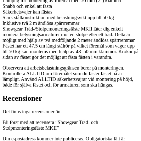
Lämplig för montering av föremål med 50 mm (2″) klämma
Snabb och enkel att fästa
Säkerhetsvajer kan fästas
Stark stålkonstruktion med belastningsvikt upp till 50 kg
Inklusive två 2 m ändlösa spärrremmar
Showgear Träd-/Stolpemonteringsfäste MKII låter dig enkelt
montera belysningsarmaturer mot en stolpe eller ett träd. Detta är
möjligt med hjälp av två medföljande 2 meter ändlösa spärrremmar.
Fästet har ett 47,5 cm långt stålrör på vilket föremål som väger upp
till 50 kg kan monteras med hjälp av 48–50 mm klämmor. Krokar på
sidan av fästet gör det möjligt att fästa fästen i varandra.
Observera att arbetsbelastningsgränsen beror på monteringen.
Kontrollera ALLTID om föremålet som du fäster fästet på är
lämpligt. Använd ALLTID säkerhetsvajrar vid montering på höjd,
både för själva fästet och för armaturen som ska hängas.
Recensioner
Det finns inga recensioner än.
Bli först med att recensera ”Showgear Träd- och
Stolpmonteringsfäste MKII”
Din e-postadress kommer inte publiceras.
Obligatoriska fält är