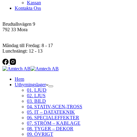
Kassan
Kontakta Oss
Addres
Brudtallsvägen 9
792 33 Mora
Öppettider
Måndag till Fredag: 8 - 17
Lunchstängt: 12 - 13
Hem
Uthyrningslager
01. LJUD
02. LJUS
03. BILD
04. STATIV-SCEN-TROSS
05. IT – DATATEKNIK
06. SPECIALEFFEKTER
07. STRÖM – KABLAGE
08. TYGER – DEKOR
09. ÖVRIGT