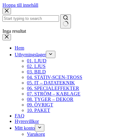
Hoppa till innehåll
Inga resultat
Hem
Uthyrningslager
01. LJUD
02. LJUS
03. BILD
04. STATIV-SCEN-TROSS
05. IT – DATATEKNIK
06. SPECIALEFFEKTER
07. STRÖM – KABLAGE
08. TYGER – DEKOR
09. ÖVRIGT
10. PAKET
FAQ
Hyresvillkor
Mitt konto
Varukorg