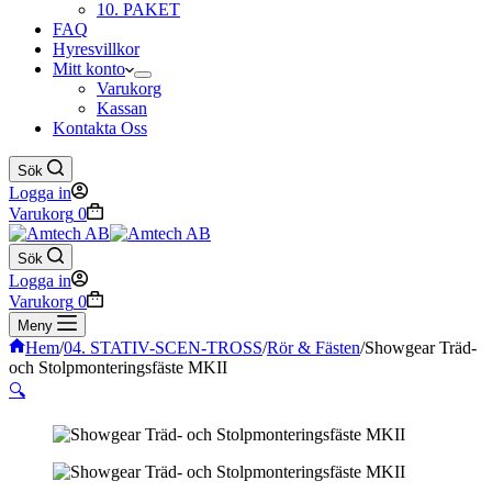
10. PAKET
FAQ
Hyresvillkor
Mitt konto
Varukorg
Kassan
Kontakta Oss
Sök
Logga in
Varukorg
0
Sök
Logga in
Varukorg
0
Meny
Hem
/
04. STATIV-SCEN-TROSS
/
Rör & Fästen
/
Showgear Träd-
och Stolpmonteringsfäste MKII
🔍