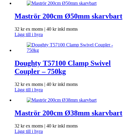
Maströr 200cm Ø50mm skarvbart
32
kr
ex moms |
40
kr
inkl moms
Lägg till i hyra
Doughty T57100 Clamp Swivel
Coupler – 750kg
32
kr
ex moms |
40
kr
inkl moms
Lägg till i hyra
Maströr 200cm Ø38mm skarvbart
32
kr
ex moms |
40
kr
inkl moms
Lägg till i hyra