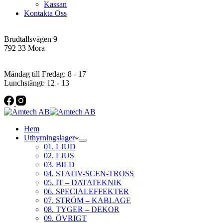
Kassan
Kontakta Oss
Addres
Brudtallsvägen 9
792 33 Mora
Öppettider
Måndag till Fredag: 8 - 17
Lunchstängt: 12 - 13
Hem
Uthyrningslager
01. LJUD
02. LJUS
03. BILD
04. STATIV-SCEN-TROSS
05. IT – DATATEKNIK
06. SPECIALEFFEKTER
07. STRÖM – KABLAGE
08. TYGER – DEKOR
09. ÖVRIGT