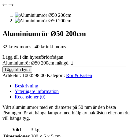
Aluminiumrör Ø50 200cm
32
kr
ex moms |
40
kr
inkl moms
Lägg till i din hyresförförfrågan
Aluminiumrör Ø50 200cm mängd
Lägg till i hyra
Artikelnr:
1000598.00
Kategori:
Rör & Fästen
Beskrivning
Ytterligare information
Recensioner (0)
Vårt aluminiumrör med en diameter på 50 mm är den bästa
lösningen för att hänga lampor med hjälp av hakfästen eller om du
vill hänga tyg.
Vikt
3 kg
Dimensioner
200 × 5 × 5 cm