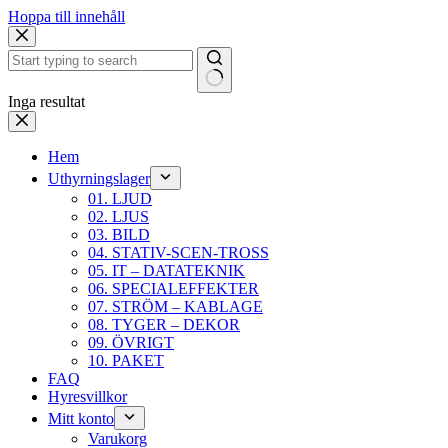
Hoppa till innehåll
Inga resultat
Hem
Uthyrningslager
01. LJUD
02. LJUS
03. BILD
04. STATIV-SCEN-TROSS
05. IT – DATATEKNIK
06. SPECIALEFFEKTER
07. STRÖM – KABLAGE
08. TYGER – DEKOR
09. ÖVRIGT
10. PAKET
FAQ
Hyresvillkor
Mitt konto
Varukorg