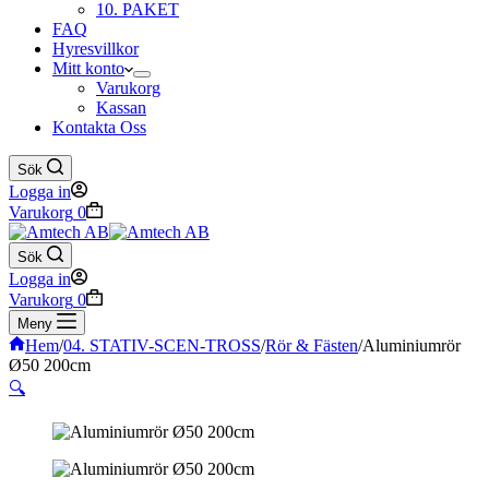
10. PAKET
FAQ
Hyresvillkor
Mitt konto
Varukorg
Kassan
Kontakta Oss
Sök
Logga in
Varukorg
0
Sök
Logga in
Varukorg
0
Meny
Hem
/
04. STATIV-SCEN-TROSS
/
Rör & Fästen
/
Aluminiumrör
Ø50 200cm
🔍