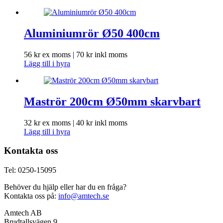
Aluminiumrör Ø50 400cm
56
kr
ex moms |
70
kr
inkl moms
Lägg till i hyra
Maströr 200cm Ø50mm skarvbart
32
kr
ex moms |
40
kr
inkl moms
Lägg till i hyra
Kontakta oss
Tel: 0250-15095
Behöver du hjälp eller har du en fråga?
Kontakta oss på:
info@amtech.se
Amtech AB
Brudtallsvägen 9