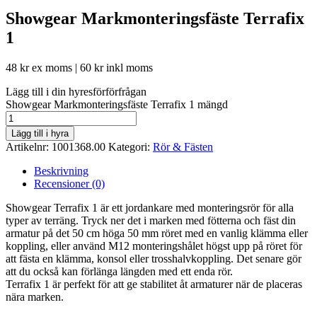
Showgear Markmonteringsfäste Terrafix
1
48
kr
ex moms |
60
kr
inkl moms
Lägg till i din hyresförförfrågan
Showgear Markmonteringsfäste Terrafix 1 mängd
Lägg till i hyra
Artikelnr:
1001368.00
Kategori:
Rör & Fästen
Beskrivning
Recensioner (0)
Showgear Terrafix 1 är ett jordankare med monteringsrör för alla
typer av terräng. Tryck ner det i marken med fötterna och fäst din
armatur på det 50 cm höga 50 mm röret med en vanlig klämma eller
koppling, eller använd M12 monteringshålet högst upp på röret för
att fästa en klämma, konsol eller trosshalvkoppling. Det senare gör
att du också kan förlänga längden med ett enda rör.
Terrafix 1 är perfekt för att ge stabilitet åt armaturer när de placeras
nära marken.