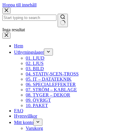
Hoppa till innehåll
Inga resultat
Hem
Uthyrningslager
01. LJUD
02. LJUS
03. BILD
04. STATIV-SCEN-TROSS
05. IT – DATATEKNIK
06. SPECIALEFFEKTER
07. STRÖM – KABLAGE
08. TYGER – DEKOR
09. ÖVRIGT
10. PAKET
FAQ
Hyresvillkor
Mitt konto
Varukorg