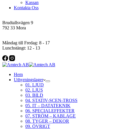
Kassan
Kontakta Oss
Addres
Brudtallsvägen 9
792 33 Mora
Öppettider
Måndag till Fredag: 8 - 17
Lunchstängt: 12 - 13
Hem
Uthyrningslager
01. LJUD
02. LJUS
03. BILD
04. STATIV-SCEN-TROSS
05. IT – DATATEKNIK
06. SPECIALEFFEKTER
07. STRÖM – KABLAGE
08. TYGER – DEKOR
09. ÖVRIGT