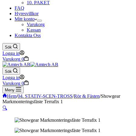
10. PAKET
FAQ
Hyresvillkor
Mitt konto
Varukorg
Kassan
Kontakta Oss
Sök
Logga in
Varukorg
0
Sök
Logga in
Varukorg
0
Meny
Hem
/
04. STATIV-SCEN-TROSS
/
Rör & Fästen
/
Showgear
Markmonteringsfäste Terrafix 1
🔍