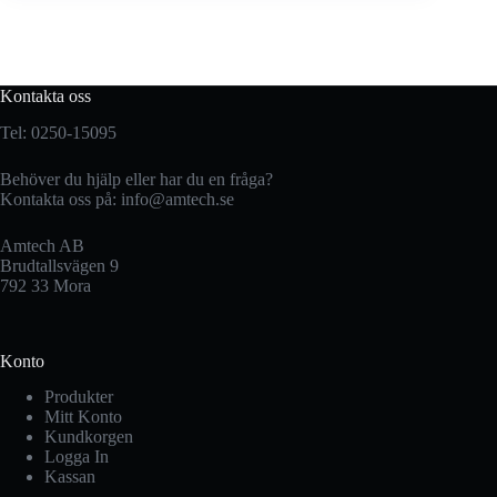
Kontakta oss
Tel: 0250-15095
Behöver du hjälp eller har du en fråga?
Kontakta oss på:
info@amtech.se
Amtech AB
Brudtallsvägen 9
792 33 Mora
Konto
Produkter
Mitt Konto
Kundkorgen
Logga In
Kassan