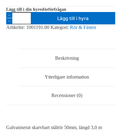
Lägg till i din hyresförförfrågan
Maströr
Lägg till i hyra
300cm
Ø50mm
Artikelnr:
1001191.00
Kategori:
Rör & Fästen
skarvbart
mängd
Beskrivning
Ytterligare information
Recensioner (0)
Galvaniserat skarvbart stålrör 50mm, längd 3,0 m