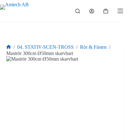
Hoppa
till
Varukorg
innehåll
/
04. STATIV-SCEN-TROSS
/
Rör & Fästen
/
Hem
Maströr 300cm Ø50mm skarvbart