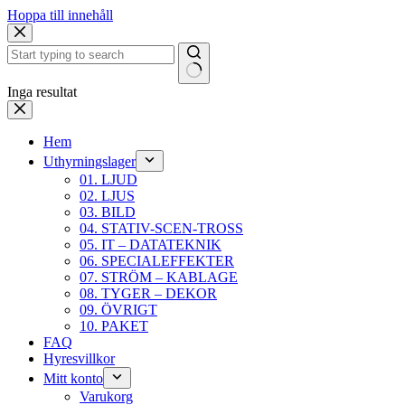
Hoppa till innehåll
Inga resultat
Hem
Uthyrningslager
01. LJUD
02. LJUS
03. BILD
04. STATIV-SCEN-TROSS
05. IT – DATATEKNIK
06. SPECIALEFFEKTER
07. STRÖM – KABLAGE
08. TYGER – DEKOR
09. ÖVRIGT
10. PAKET
FAQ
Hyresvillkor
Mitt konto
Varukorg