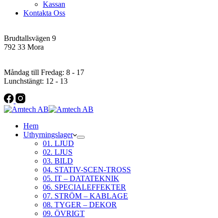
Kassan
Kontakta Oss
Addres
Brudtallsvägen 9
792 33 Mora
Öppettider
Måndag till Fredag: 8 - 17
Lunchstängt: 12 - 13
Hem
Uthyrningslager
01. LJUD
02. LJUS
03. BILD
04. STATIV-SCEN-TROSS
05. IT – DATATEKNIK
06. SPECIALEFFEKTER
07. STRÖM – KABLAGE
08. TYGER – DEKOR
09. ÖVRIGT