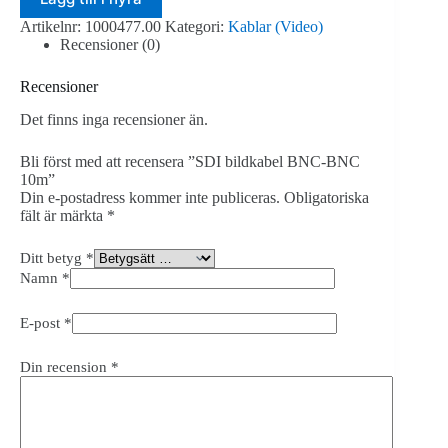
BNC
Artikelnr:
1000477.00
Kategori:
Kablar (Video)
10m
Recensioner (0)
mängd
Recensioner
Det finns inga recensioner än.
Bli först med att recensera ”SDI bildkabel BNC-BNC
10m”
Din e-postadress kommer inte publiceras.
Obligatoriska
fält är märkta
*
Ditt betyg
*
Namn
*
E-post
*
Din recension
*