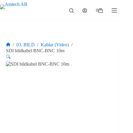
Hoppa
till
0
Varukorg
innehåll
/
03. BILD
/
Kablar (Video)
/
Hem
SDI bildkabel BNC-BNC 10m
🔍