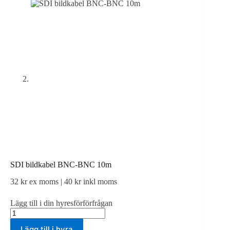
SDI bildkabel BNC-BNC 10m
32
kr
ex moms |
40
kr
inkl moms
Lägg till i din hyresförförfrågan
SDI
bildkabel
Lägg till i hyra
BNC-