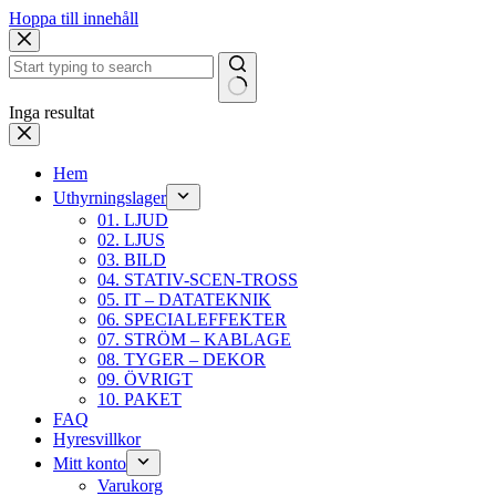
Hoppa till innehåll
Inga resultat
Hem
Uthyrningslager
01. LJUD
02. LJUS
03. BILD
04. STATIV-SCEN-TROSS
05. IT – DATATEKNIK
06. SPECIALEFFEKTER
07. STRÖM – KABLAGE
08. TYGER – DEKOR
09. ÖVRIGT
10. PAKET
FAQ
Hyresvillkor
Mitt konto
Varukorg