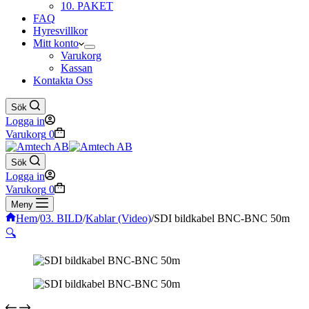
10. PAKET
FAQ
Hyresvillkor
Mitt konto
Varukorg
Kassan
Kontakta Oss
Sök
Logga in
Varukorg
0
Sök
Logga in
Varukorg
0
Meny
Hem
/
03. BILD
/
Kablar (Video)
/
SDI bildkabel BNC-BNC 50m
🔍