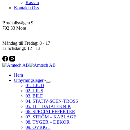
Kassan
Kontakta Oss
Addres
Brudtallsvägen 9
792 33 Mora
Öppettider
Måndag till Fredag: 8 - 17
Lunchstängt: 12 - 13
Hem
Uthyrningslager
01. LJUD
02. LJUS
03. BILD
04. STATIV-SCEN-TROSS
05. IT – DATATEKNIK
06. SPECIALEFFEKTER
07. STRÖM – KABLAGE
08. TYGER – DEKOR
09. ÖVRIGT