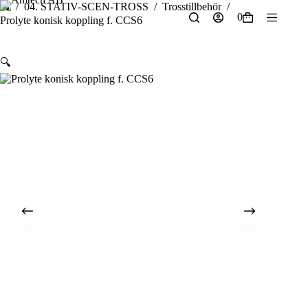
Hoppa
/
04. STATIV-SCEN-TROSS
/
Trosstillbehör
/
0
Hem
till
Prolyte konisk koppling f. CCS6
Varukorg
innehåll
🔍