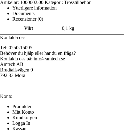
koppling
Artikelnr:
1000602.00
Kategori:
Trosstillbehör
f.
Ytterligare information
CCS6
Documents
mängd
Recensioner (0)
Vikt
0,1 kg
Kontakta oss
Tel: 0250-15095
Behöver du hjälp eller har du en fråga?
Kontakta oss på:
info@amtech.se
Amtech AB
Brudtallsvägen 9
792 33 Mora
Konto
Produkter
Mitt Konto
Kundkorgen
Logga In
Kassan