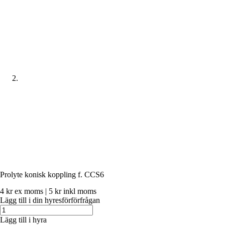
Prolyte konisk koppling f. CCS6
4
kr
ex moms |
5
kr
inkl moms
Lägg till i din hyresförförfrågan
Prolyte
konisk
Lägg till i hyra