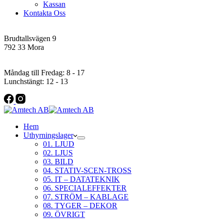
Kassan
Kontakta Oss
Addres
Brudtallsvägen 9
792 33 Mora
Öppettider
Måndag till Fredag: 8 - 17
Lunchstängt: 12 - 13
Hem
Uthyrningslager
01. LJUD
02. LJUS
03. BILD
04. STATIV-SCEN-TROSS
05. IT – DATATEKNIK
06. SPECIALEFFEKTER
07. STRÖM – KABLAGE
08. TYGER – DEKOR
09. ÖVRIGT