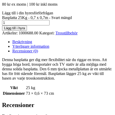
80
kr
ex moms |
100
kr
inkl moms
Lägg till i din hyresförförfrågan
Basplatta 25Kg - 0,7 x 0,7m - Svart mängd
Lägg till i hyra
Artikelnr:
1000688.00
Kategori:
Trosstillbehör
Beskrivning
Ytterligare information
Recensioner (0)
Denna basplatta ger dig mer flexibilitet när du riggar en tross. Att
bygga höga bord, trossportaler och TV stativ är alla möjliga med
denna solida basplatta. Den 6 mm tjocka metallplattan är en utmärkt
bas för fritt stående föremål. Basplattan lägger 25 kg av vikt till
basen av varje trosskonstruktion.
Vikt
25 kg
Dimensioner
73 × 0,6 × 73 cm
Recensioner