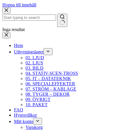
Hoppa till innehåll
Inga resultat
Hem
Uthyrningslager
01. LJUD
02. LJUS
03. BILD
04. STATIV-SCEN-TROSS
05. IT – DATATEKNIK
06. SPECIALEFFEKTER
07. STRÖM – KABLAGE
08. TYGER – DEKOR
09. ÖVRIGT
10. PAKET
FAQ
Hyresvillkor
Mitt konto
Varukorg