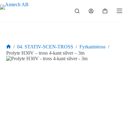
Hoppa
till
Varukorg
innehåll
/
04. STATIV-SCEN-TROSS
/
Fyrkantstross
/
Hem
Prolyte H30V – tross 4-kant silver – 3m