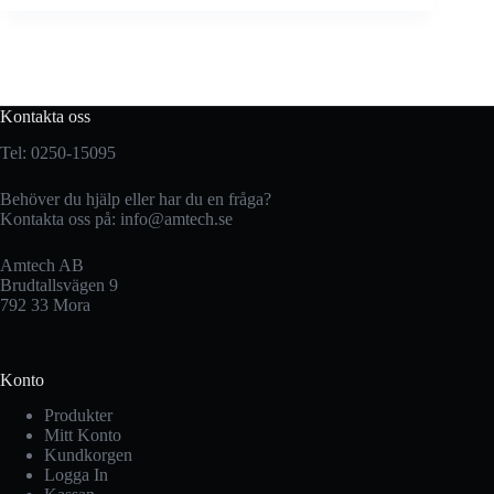
Kontakta oss
Tel: 0250-15095
Behöver du hjälp eller har du en fråga?
Kontakta oss på:
info@amtech.se
Amtech AB
Brudtallsvägen 9
792 33 Mora
Konto
Produkter
Mitt Konto
Kundkorgen
Logga In