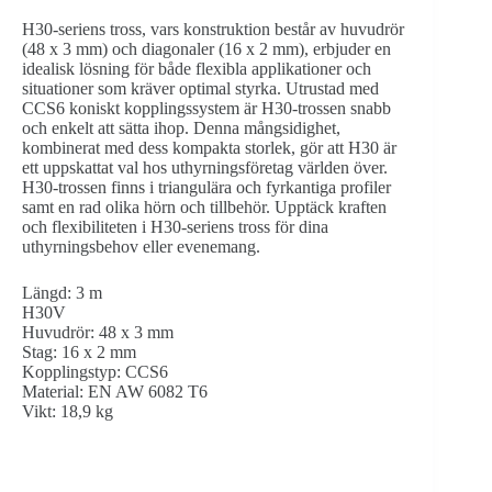
H30-seriens tross, vars konstruktion består av huvudrör
(48 x 3 mm) och diagonaler (16 x 2 mm), erbjuder en
idealisk lösning för både flexibla applikationer och
situationer som kräver optimal styrka. Utrustad med
CCS6 koniskt kopplingssystem är H30-trossen snabb
och enkelt att sätta ihop. Denna mångsidighet,
kombinerat med dess kompakta storlek, gör att H30 är
ett uppskattat val hos uthyrningsföretag världen över.
H30-trossen finns i triangulära och fyrkantiga profiler
samt en rad olika hörn och tillbehör. Upptäck kraften
och flexibiliteten i H30-seriens tross för dina
uthyrningsbehov eller evenemang.
Längd: 3 m
H30V
Huvudrör: 48 x 3 mm
Stag: 16 x 2 mm
Kopplingstyp: CCS6
Material: EN AW 6082 T6
Vikt: 18,9 kg