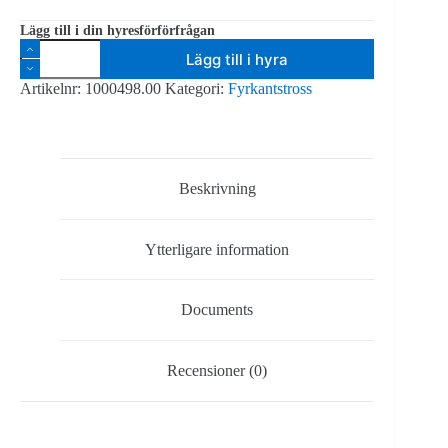
Lägg till i din hyresförförfrågan
Prolyte
Lägg till i hyra
H30V
-
Artikelnr:
1000498.00
Kategori:
Fyrkantstross
tross
4-
kant
silver
-
3m
Beskrivning
mängd
Ytterligare information
Documents
Recensioner (0)