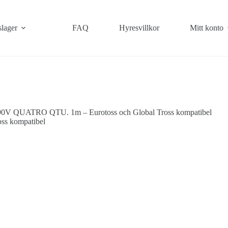
slager
FAQ
Hyresvillkor
Mitt konto
0V QUATRO QTU. 1m – Eurotoss och Global Tross kompatibel