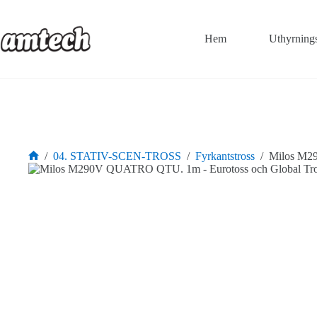
Hoppa
till
innehåll
Hem
Uthyrning
/
04. STATIV-SCEN-TROSS
/
Fyrkantstross
/
Milos M29
Hem