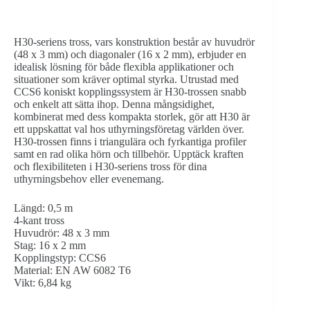
H30-seriens tross, vars konstruktion består av huvudrör
(48 x 3 mm) och diagonaler (16 x 2 mm), erbjuder en
idealisk lösning för både flexibla applikationer och
situationer som kräver optimal styrka. Utrustad med
CCS6 koniskt kopplingssystem är H30-trossen snabb
och enkelt att sätta ihop. Denna mångsidighet,
kombinerat med dess kompakta storlek, gör att H30 är
ett uppskattat val hos uthyrningsföretag världen över.
H30-trossen finns i triangulära och fyrkantiga profiler
samt en rad olika hörn och tillbehör. Upptäck kraften
och flexibiliteten i H30-seriens tross för dina
uthyrningsbehov eller evenemang.
Längd: 0,5 m
4-kant tross
Huvudrör: 48 x 3 mm
Stag: 16 x 2 mm
Kopplingstyp: CCS6
Material: EN AW 6082 T6
Vikt: 6,84 kg