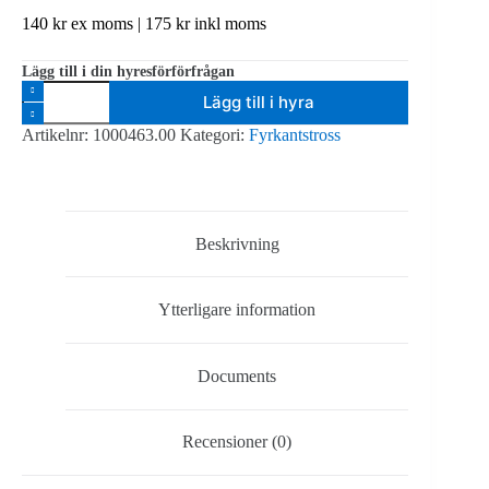
140
kr
ex moms |
175
kr
inkl moms
Lägg till i din hyresförförfrågan
Prolyte
Lägg till i hyra
H30V
-
Artikelnr:
1000463.00
Kategori:
Fyrkantstross
tross
4-
kant
silver
-
Hörn(3-
Beskrivning
vägs,
90gr
+
Ytterligare information
ner)
mängd
Documents
Recensioner (0)