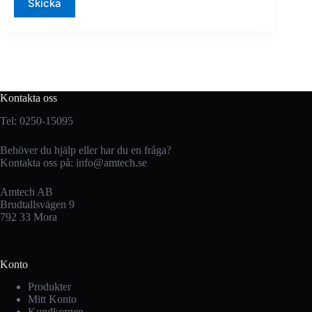
Skicka
Kontakta oss
Tel: 0250-15095
Behöver du hjälp eller har du en fråga?
Kontakta oss på:
info@amtech.se
Amtech AB
Brudtallsvägen 9
792 33 Mora
Konto
Produkter
Mitt Konto
Kundkorgen