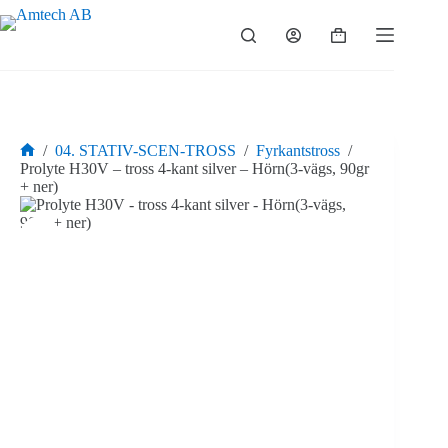
Hoppa
till
Varukorg
innehåll
/
04. STATIV-SCEN-TROSS
/
Fyrkantstross
/
Hem
Prolyte H30V – tross 4-kant silver – Hörn(3-vägs, 90gr
+ ner)