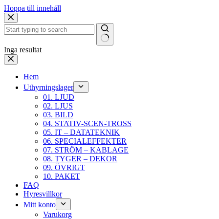
Hoppa till innehåll
Inga resultat
Hem
Uthyrningslager
01. LJUD
02. LJUS
03. BILD
04. STATIV-SCEN-TROSS
05. IT – DATATEKNIK
06. SPECIALEFFEKTER
07. STRÖM – KABLAGE
08. TYGER – DEKOR
09. ÖVRIGT
10. PAKET
FAQ
Hyresvillkor
Mitt konto
Varukorg