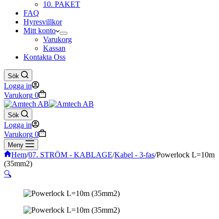
10. PAKET
FAQ
Hyresvillkor
Mitt konto
Varukorg
Kassan
Kontakta Oss
Sök
Logga in
Varukorg
0
Sök
Logga in
Varukorg
0
Meny
Hem
/
07. STRÖM - KABLAGE
/
Kabel - 3-fas
/
Powerlock L=10m
(35mm2)
🔍