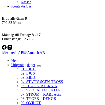
Kassan
Kontakta Oss
Addres
Brudtallsvägen 9
792 33 Mora
Öppettider
Måndag till Fredag: 8 - 17
Lunchstängt: 12 - 13
Hem
Uthyrningslager
01. LJUD
02. LJUS
03. BILD
04. STATIV-SCEN-TROSS
05. IT – DATATEKNIK
06. SPECIALEFFEKTER
07. STRÖM – KABLAGE
08. TYGER – DEKOR
09. ÖVRIGT