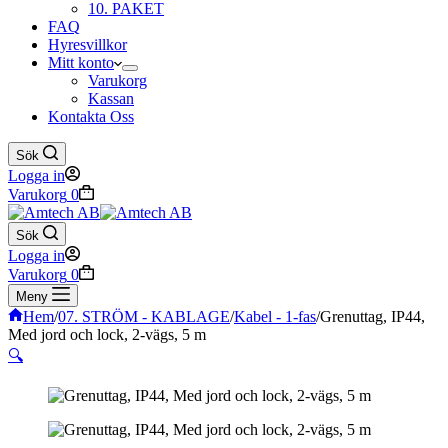
10. PAKET
FAQ
Hyresvillkor
Mitt konto
Varukorg
Kassan
Kontakta Oss
Sök
Logga in
Varukorg
0
Sök
Logga in
Varukorg
0
Meny
Hem
/
07. STRÖM - KABLAGE
/
Kabel - 1-fas
/
Grenuttag, IP44,
Med jord och lock, 2-vägs, 5 m
🔍