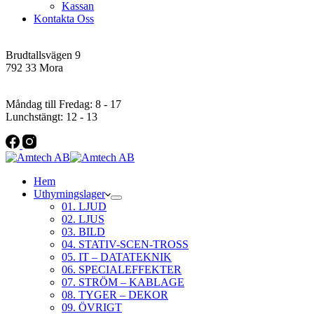
Kassan
Kontakta Oss
Addres
Brudtallsvägen 9
792 33 Mora
Öppettider
Måndag till Fredag: 8 - 17
Lunchstängt: 12 - 13
Hem
Uthyrningslager
01. LJUD
02. LJUS
03. BILD
04. STATIV-SCEN-TROSS
05. IT – DATATEKNIK
06. SPECIALEFFEKTER
07. STRÖM – KABLAGE
08. TYGER – DEKOR
09. ÖVRIGT