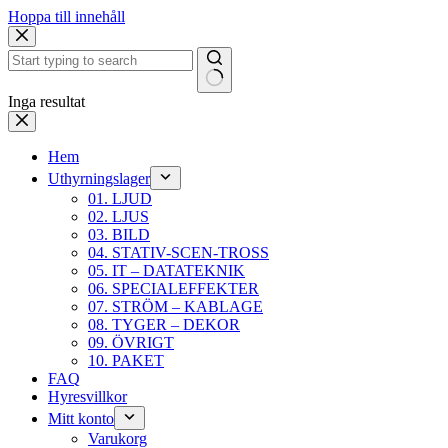
Hoppa till innehåll
Inga resultat
Hem
Uthyrningslager
01. LJUD
02. LJUS
03. BILD
04. STATIV-SCEN-TROSS
05. IT – DATATEKNIK
06. SPECIALEFFEKTER
07. STRÖM – KABLAGE
08. TYGER – DEKOR
09. ÖVRIGT
10. PAKET
FAQ
Hyresvillkor
Mitt konto
Varukorg