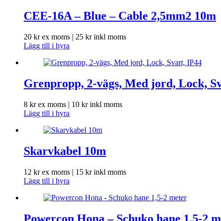
CEE-16A – Blue – Cable 2,5mm2 10m
20
kr
ex moms |
25
kr
inkl moms
Lägg till i hyra
Grenpropp, 2-vägs, Med jord, Lock, Sv
8
kr
ex moms |
10
kr
inkl moms
Lägg till i hyra
Skarvkabel 10m
12
kr
ex moms |
15
kr
inkl moms
Lägg till i hyra
Powercon Hona – Schuko hane 1,5-2 m