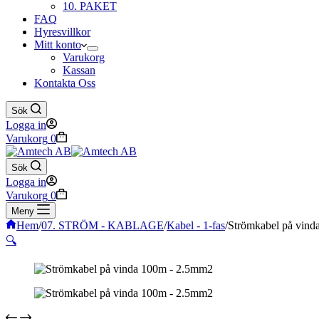
10. PAKET
FAQ
Hyresvillkor
Mitt konto
Varukorg
Kassan
Kontakta Oss
Sök
Logga in
Varukorg
0
Sök
Logga in
Varukorg
0
Meny
Hem
/
07. STRÖM - KABLAGE
/
Kabel - 1-fas
/
Strömkabel på vin
🔍