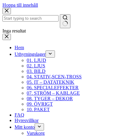
Hoppa till innehåll
Inga resultat
Hem
Uthyrningslager
01. LJUD
02. LJUS
03. BILD
04. STATIV-SCEN-TROSS
05. IT – DATATEKNIK
06. SPECIALEFFEKTER
07. STRÖM – KABLAGE
08. TYGER – DEKOR
09. ÖVRIGT
10. PAKET
FAQ
Hyresvillkor
Mitt konto
Varukorg