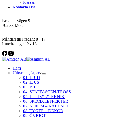
Kassan
Kontakta Oss
Addres
Brudtallsvägen 9
792 33 Mora
Öppettider
Måndag till Fredag: 8 - 17
Lunchstängt: 12 - 13
Hem
Uthyrningslager
01. LJUD
02. LJUS
03. BILD
04. STATIV-SCEN-TROSS
05. IT – DATATEKNIK
06. SPECIALEFFEKTER
07. STRÖM – KABLAGE
08. TYGER – DEKOR
09. ÖVRIGT