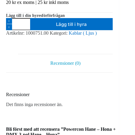
20
kr
ex moms |
25
kr
inkl moms
Lägg till i din hyresförförfrågan
Powercon
Lägg till i hyra
Hane
-
Artikelnr:
1000751.00
Kategori:
Kablar ( Ljus )
Hona
+
DMX
3-
pol
Hane
Recensioner (0)
-
Hona
mängd
Recensioner
Det finns inga recensioner än.
Bli först med att recensera ”Powercon Hane – Hona +
DMX 3-pol Hane – Hona”