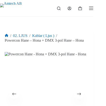
Hoppa
till
Varukorg
innehåll
/
02. LJUS
/
Kablar ( Ljus )
/
Hem
Powercon Hane – Hona + DMX 3-pol Hane – Hona