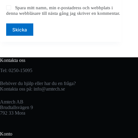
Spara mitt namn, min e-postadress och webbplats i
denna webbläsare till nästa gång jag skriver en kommentar.
Skicka
Kontakta oss
Tel: 0250-15095
Behöver du hjälp eller har du en fråga?
Kontakta oss på:
info@amtech.se
Amtech AB
Brudtallsvägen 9
792 33 Mora
Konto