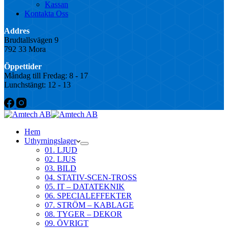
Kassan
Kontakta Oss
Addres
Brudtallsvägen 9
792 33 Mora
Öppettider
Måndag till Fredag: 8 - 17
Lunchstängt: 12 - 13
Hem
Uthyrningslager
01. LJUD
02. LJUS
03. BILD
04. STATIV-SCEN-TROSS
05. IT – DATATEKNIK
06. SPECIALEFFEKTER
07. STRÖM – KABLAGE
08. TYGER – DEKOR
09. ÖVRIGT