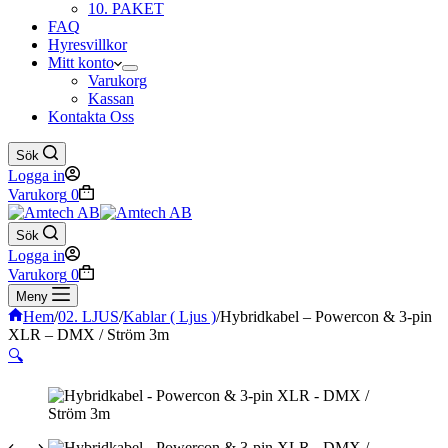
10. PAKET
FAQ
Hyresvillkor
Mitt konto
Varukorg
Kassan
Kontakta Oss
Sök
Logga in
Varukorg
0
Sök
Logga in
Varukorg
0
Meny
Hem
/
02. LJUS
/
Kablar ( Ljus )
/
Hybridkabel – Powercon & 3-pin
XLR – DMX / Ström 3m
🔍