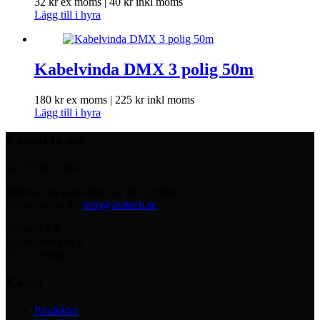
32
kr
ex moms |
40
kr
inkl moms
Lägg till i hyra
Kabelvinda DMX 3 polig 50m
180
kr
ex moms |
225
kr
inkl moms
Lägg till i hyra
Kontakta oss
Tel: 0250-15095
Behöver du hjälp eller har du en fråga?
Kontakta oss på:
info@amtech.se
Amtech AB
Brudtallsvägen 9
792 33 Mora
Konto
Produkter