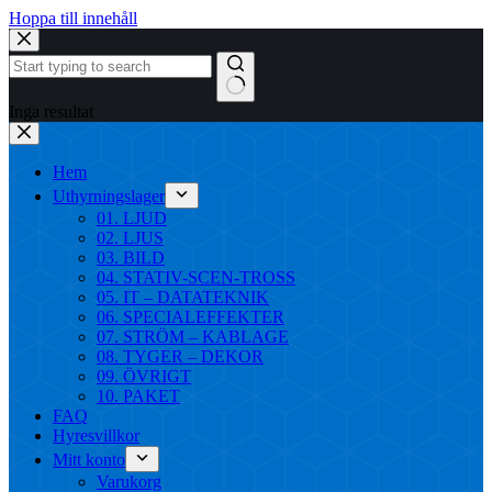
Hoppa till innehåll
Inga resultat
Hem
Uthyrningslager
01. LJUD
02. LJUS
03. BILD
04. STATIV-SCEN-TROSS
05. IT – DATATEKNIK
06. SPECIALEFFEKTER
07. STRÖM – KABLAGE
08. TYGER – DEKOR
09. ÖVRIGT
10. PAKET
FAQ
Hyresvillkor
Mitt konto
Varukorg