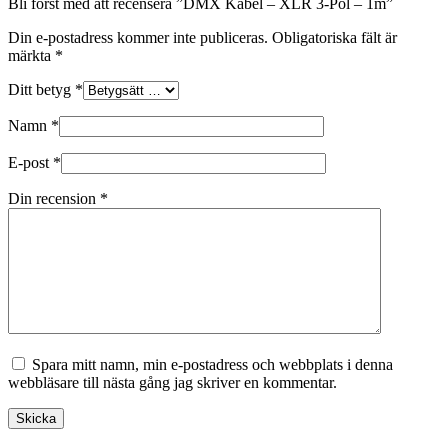
Bli först med att recensera ”DMX Kabel – XLR 3-Pol – 1m”
Din e-postadress kommer inte publiceras.
Obligatoriska fält är
märkta
*
Ditt betyg
*
Namn
*
E-post
*
Din recension
*
Spara mitt namn, min e-postadress och webbplats i denna
webbläsare till nästa gång jag skriver en kommentar.
Skicka