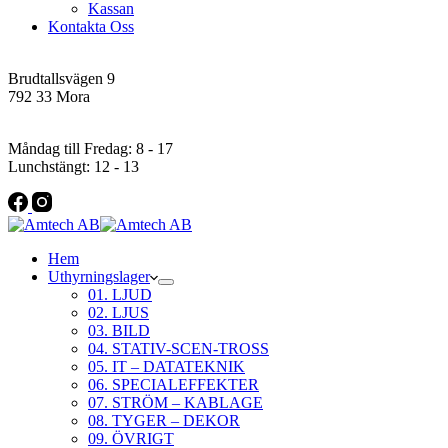
Kassan
Kontakta Oss
Addres
Brudtallsvägen 9
792 33 Mora
Öppettider
Måndag till Fredag: 8 - 17
Lunchstängt: 12 - 13
Hem
Uthyrningslager
01. LJUD
02. LJUS
03. BILD
04. STATIV-SCEN-TROSS
05. IT – DATATEKNIK
06. SPECIALEFFEKTER
07. STRÖM – KABLAGE
08. TYGER – DEKOR
09. ÖVRIGT