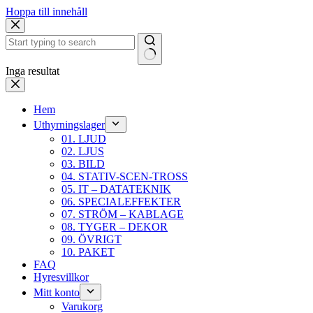
Hoppa till innehåll
Inga resultat
Hem
Uthyrningslager
01. LJUD
02. LJUS
03. BILD
04. STATIV-SCEN-TROSS
05. IT – DATATEKNIK
06. SPECIALEFFEKTER
07. STRÖM – KABLAGE
08. TYGER – DEKOR
09. ÖVRIGT
10. PAKET
FAQ
Hyresvillkor
Mitt konto
Varukorg