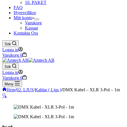
10. PAKET
FAQ
Hyresvillkor
Mitt konto
Varukorg
Kassan
Kontakta Oss
Sök
Logga in
Varukorg
0
Sök
Logga in
Varukorg
0
Meny
Hem
/
02. LJUS
/
Kablar ( Ljus )
/
DMX Kabel – XLR 3-Pol – 1m
🔍