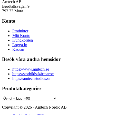
Amtech AB
Brudtallsvägen 9
792 33 Mora
Konto
Produkter
Mitt Konto
Kundkorgen
Logga In
Kassan
Besök våra andra hemsidor
https://www.amtech.se
https://storbildsskärmar.se
https://amtechstudios.se
Produktkategorier
Copyright © 2026 - Amtech Nordic AB