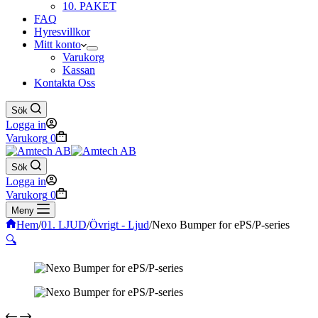
10. PAKET
FAQ
Hyresvillkor
Mitt konto
Varukorg
Kassan
Kontakta Oss
Sök
Logga in
Varukorg
0
Sök
Logga in
Varukorg
0
Meny
Hem
/
01. LJUD
/
Övrigt - Ljud
/
Nexo Bumper for ePS/P-series
🔍