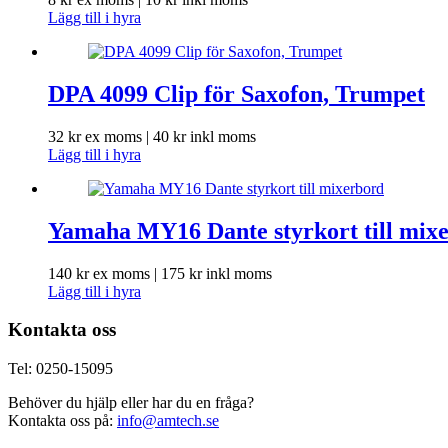
Lägg till i hyra
DPA 4099 Clip för Saxofon, Trumpet
32
kr
ex moms |
40
kr
inkl moms
Lägg till i hyra
Yamaha MY16 Dante styrkort till mix
140
kr
ex moms |
175
kr
inkl moms
Lägg till i hyra
Kontakta oss
Tel: 0250-15095
Behöver du hjälp eller har du en fråga?
Kontakta oss på:
info@amtech.se