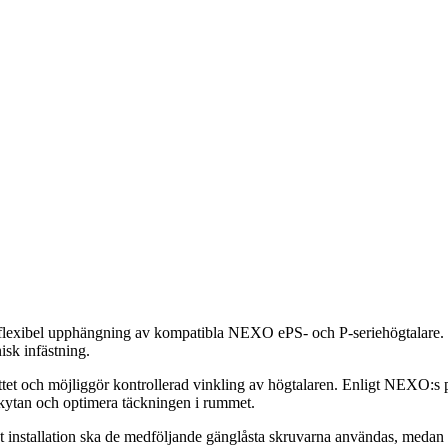
flexibel upphängning av kompatibla NEXO ePS- och P-seriehögtalare. Det
isk infästning.
et och möjliggör kontrollerad vinkling av högtalaren. Enligt NEXO:s 
likytan och optimera täckningen i rummet.
fast installation ska de medföljande gänglåsta skruvarna användas, medan