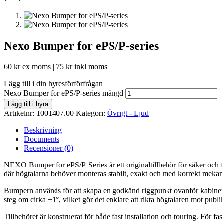
Nexo Bumper for ePS/P-series
60
kr
ex moms |
75
kr
inkl moms
Lägg till i din hyresförförfrågan
Nexo Bumper for ePS/P-series mängd
Lägg till i hyra
Artikelnr:
1001407.00
Kategori:
Övrigt - Ljud
Beskrivning
Documents
Recensioner (0)
NEXO Bumper for ePS/P-Series är ett originaltillbehör för säker och 
där högtalarna behöver monteras stabilt, exakt och med korrekt mekan
Bumpern används för att skapa en godkänd riggpunkt ovanför kabinett
steg om cirka ±1°, vilket gör det enklare att rikta högtalaren mot pub
Tillbehöret är konstruerat för både fast installation och touring. För 