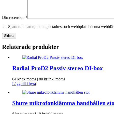
Din recension
*
Spara mitt namn, min e-postadress och webbplats i denna webbläsa
Skicka
Relaterade produkter
Radial ProD2 Passiv stereo DI-box
64
kr
ex moms |
80
kr
inkl moms
Lägg till i hyra
Shure mikrofonklämma handhållen st
8
kr
ex moms |
10
kr
inkl moms