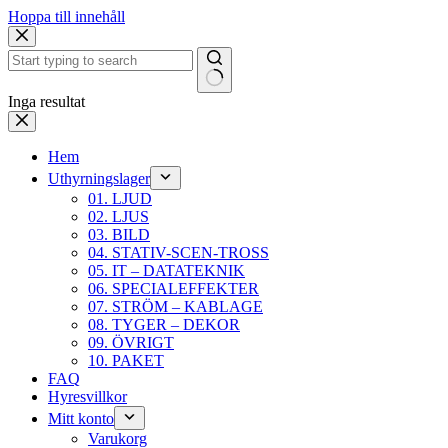
Hoppa till innehåll
Inga resultat
Hem
Uthyrningslager
01. LJUD
02. LJUS
03. BILD
04. STATIV-SCEN-TROSS
05. IT – DATATEKNIK
06. SPECIALEFFEKTER
07. STRÖM – KABLAGE
08. TYGER – DEKOR
09. ÖVRIGT
10. PAKET
FAQ
Hyresvillkor
Mitt konto
Varukorg