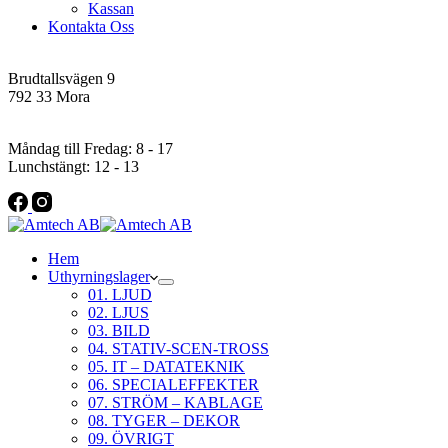
Kassan
Kontakta Oss
Addres
Brudtallsvägen 9
792 33 Mora
Öppettider
Måndag till Fredag: 8 - 17
Lunchstängt: 12 - 13
Hem
Uthyrningslager
01. LJUD
02. LJUS
03. BILD
04. STATIV-SCEN-TROSS
05. IT – DATATEKNIK
06. SPECIALEFFEKTER
07. STRÖM – KABLAGE
08. TYGER – DEKOR
09. ÖVRIGT