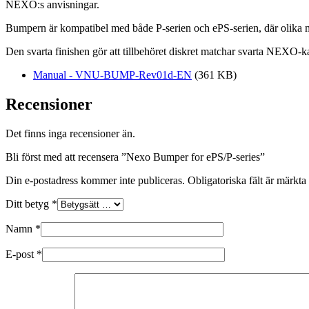
NEXO:s anvisningar.
Bumpern är kompatibel med både P-serien och ePS-serien, där oli
Den svarta finishen gör att tillbehöret diskret matchar svarta NEXO-kab
Manual - VNU-BUMP-Rev01d-EN
(361 KB)
Recensioner
Det finns inga recensioner än.
Bli först med att recensera ”Nexo Bumper for ePS/P-series”
Din e-postadress kommer inte publiceras.
Obligatoriska fält är märkta
Ditt betyg
*
Namn
*
E-post
*