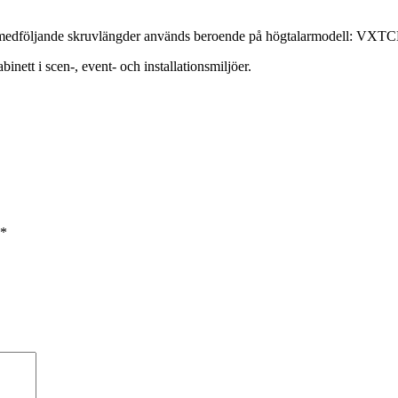
ka medföljande skruvlängder används beroende på högtalarmodell: V
inett i scen-, event- och installationsmiljöer.
*