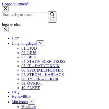
Hoppa till innehåll
Inga resultat
Hem
Uthyrningslager
01. LJUD
02. LJUS
03. BILD
04. STATIV-SCEN-TROSS
05. IT – DATATEKNIK
06. SPECIALEFFEKTER
07. STRÖM – KABLAGE
08. TYGER – DEKOR
09. ÖVRIGT
10. PAKET
FAQ
Hyresvillkor
Mitt konto
Varukorg