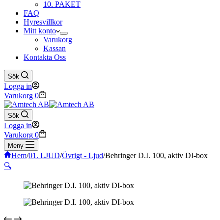
10. PAKET
FAQ
Hyresvillkor
Mitt konto
Varukorg
Kassan
Kontakta Oss
Sök
Logga in
Varukorg
0
Sök
Logga in
Varukorg
0
Meny
Hem
/
01. LJUD
/
Övrigt - Ljud
/
Behringer D.I. 100, aktiv DI-box
🔍