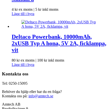
4
kr
ex moms |
5
kr
inkl moms
Lägg till i hyra
Deltaco Powerbank, 10000mAh,
2xUSB Typ A hona, 5V 2A, ficklampa,
vit
80
kr
ex moms |
100
kr
inkl moms
Lägg till i hyra
Kontakta oss
Tel: 0250-15095
Behöver du hjälp eller har du en fråga?
Kontakta oss på:
info@amtech.se
Amtech AB
Brudtallsvägen 9