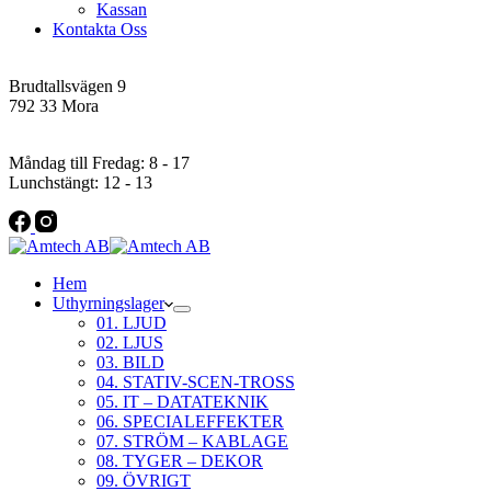
Kassan
Kontakta Oss
Addres
Brudtallsvägen 9
792 33 Mora
Öppettider
Måndag till Fredag: 8 - 17
Lunchstängt: 12 - 13
Hem
Uthyrningslager
01. LJUD
02. LJUS
03. BILD
04. STATIV-SCEN-TROSS
05. IT – DATATEKNIK
06. SPECIALEFFEKTER
07. STRÖM – KABLAGE
08. TYGER – DEKOR
09. ÖVRIGT