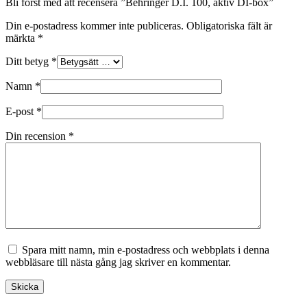
Bli först med att recensera ”Behringer D.I. 100, aktiv DI-box”
Din e-postadress kommer inte publiceras.
Obligatoriska fält är
märkta
*
Ditt betyg
*
Namn
*
E-post
*
Din recension
*
Spara mitt namn, min e-postadress och webbplats i denna
webbläsare till nästa gång jag skriver en kommentar.
Skicka