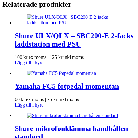
Relaterade produkter
Shure ULX/QLX – SBC200-E 2-facks
laddstation med PSU
100
kr
ex moms |
125
kr
inkl moms
Lägg till i hyra
Yamaha FC5 fotpedal momentan
60
kr
ex moms |
75
kr
inkl moms
Lägg till i hyra
Shure mikrofonklämma handhållen
standard