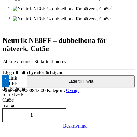
Neutrik NE8FF – dubbelhona för
nätverk, Cat5e
24
kr
ex moms |
30
kr
inkl moms
Lägg till i din hyresförförfrågan
Neutrik
Lägg till i hyra
NE8FF -
dubbelhona
Artikelnr:
1000843.00
Kategori:
Övrigt
för nätverk,
Cat5e
mängd
Beskrivning