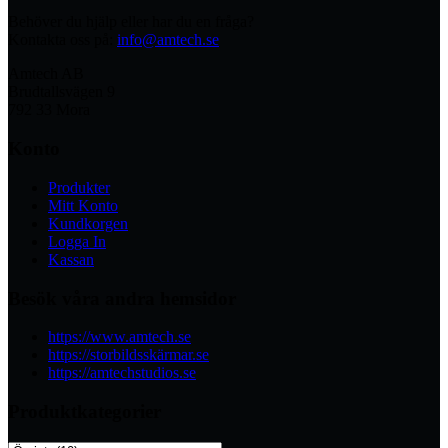
Behöver du hjälp eller har du en fråga?
Kontakta oss på:
info@amtech.se
Amtech AB
Brudtallsvägen 9
792 33 Mora
Konto
Produkter
Mitt Konto
Kundkorgen
Logga In
Kassan
Besök våra andra hemsidor
https://www.amtech.se
https://storbildsskärmar.se
https://amtechstudios.se
Produktkategorier