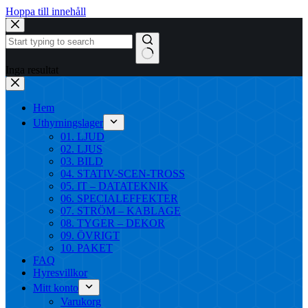
Hoppa till innehåll
Inga resultat
Hem
Uthyrningslager
01. LJUD
02. LJUS
03. BILD
04. STATIV-SCEN-TROSS
05. IT – DATATEKNIK
06. SPECIALEFFEKTER
07. STRÖM – KABLAGE
08. TYGER – DEKOR
09. ÖVRIGT
10. PAKET
FAQ
Hyresvillkor
Mitt konto
Varukorg