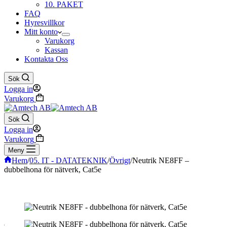
10. PAKET
FAQ
Hyresvillkor
Mitt konto
Varukorg
Kassan
Kontakta Oss
Sök
Logga in
Varukorg
Sök
Logga in
Varukorg
Meny
Hem
/
05. IT - DATATEKNIK
/
Övrigt
/
Neutrik NE8FF –
dubbelhona för nätverk, Cat5e