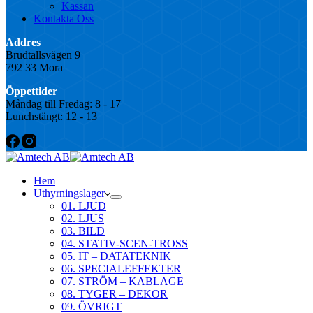
Kassan
Kontakta Oss
Addres
Brudtallsvägen 9
792 33 Mora
Öppettider
Måndag till Fredag: 8 - 17
Lunchstängt: 12 - 13
Hem
Uthyrningslager
01. LJUD
02. LJUS
03. BILD
04. STATIV-SCEN-TROSS
05. IT – DATATEKNIK
06. SPECIALEFFEKTER
07. STRÖM – KABLAGE
08. TYGER – DEKOR
09. ÖVRIGT