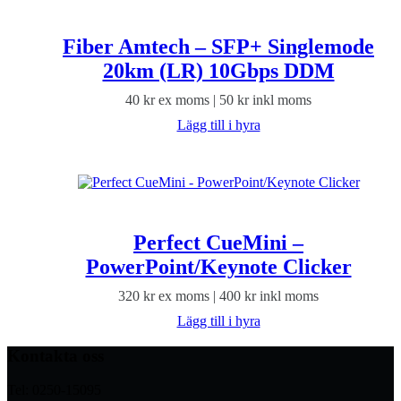
Fiber Amtech – SFP+ Singlemode
20km (LR) 10Gbps DDM
40
kr
ex moms |
50
kr
inkl moms
Lägg till i hyra
Perfect CueMini –
PowerPoint/Keynote Clicker
320
kr
ex moms |
400
kr
inkl moms
Lägg till i hyra
Kontakta oss
Tel: 0250-15095