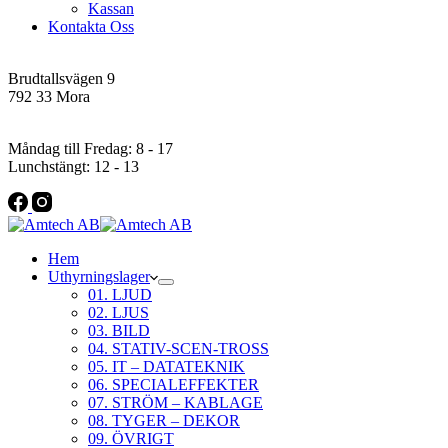
Kassan
Kontakta Oss
Addres
Brudtallsvägen 9
792 33 Mora
Öppettider
Måndag till Fredag: 8 - 17
Lunchstängt: 12 - 13
Hem
Uthyrningslager
01. LJUD
02. LJUS
03. BILD
04. STATIV-SCEN-TROSS
05. IT – DATATEKNIK
06. SPECIALEFFEKTER
07. STRÖM – KABLAGE
08. TYGER – DEKOR
09. ÖVRIGT