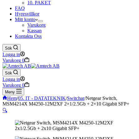
10. PAKET
FAQ
Hyresvillkor
Mitt konto
Varukorg
Kassan
Kontakta Oss
Sök
Logga in
Varukorg
0
Sök
Logga in
Varukorg
0
Meny
Hem
/
05. IT - DATATEKNIK
/
Switchar
/
Netgear Switch,
MSM4214X M4250-12M2XF 2×1/2.5Gb + 2×10 Gigabit SFP+
🔍