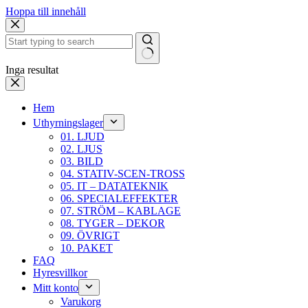
Hoppa till innehåll
Inga resultat
Hem
Uthyrningslager
01. LJUD
02. LJUS
03. BILD
04. STATIV-SCEN-TROSS
05. IT – DATATEKNIK
06. SPECIALEFFEKTER
07. STRÖM – KABLAGE
08. TYGER – DEKOR
09. ÖVRIGT
10. PAKET
FAQ
Hyresvillkor
Mitt konto
Varukorg