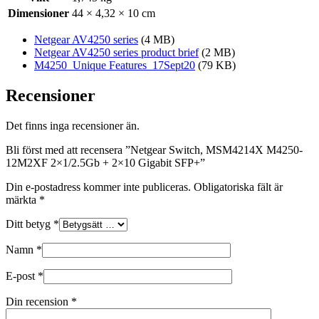
Dimensioner
44 × 4,32 × 10 cm
Netgear AV4250 series
(4 MB)
Netgear AV4250 series product brief
(2 MB)
M4250_Unique Features_17Sept20
(79 KB)
Recensioner
Det finns inga recensioner än.
Bli först med att recensera ”Netgear Switch, MSM4214X M4250-
12M2XF 2×1/2.5Gb + 2×10 Gigabit SFP+”
Din e-postadress kommer inte publiceras.
Obligatoriska fält är
märkta
*
Ditt betyg
*
Namn
*
E-post
*
Din recension
*