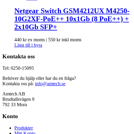
Netgear Switch GSM4212UX M4250-
10G2XF-PoE++ 10x1Gb (8 PoE++) +
2x10Gb SFP+
440
kr
ex moms |
550
kr
inkl moms
Lägg till i hyra
Kontakta oss
Tel: 0250-15095
Behöver du hjälp eller har du en fråga?
Kontakta oss på:
info@amtech.se
Amtech AB
Brudtallsvägen 9
792 33 Mora
Konto
Produkter
Mitt Konto