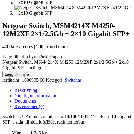
Netgear Switch, MSM4214X M4250-
12M2XF 2×1/2.5Gb + 2×10 Gigabit SFP+
400
kr
ex moms |
500
kr
inkl moms
Lägg till i din hyresförförfrågan
Netgear Switch, MSM4214X M4250-12M2XF 2x1/2.5Gb + 2x10
Gigabit SFP+ mängd
Lägg till i hyra
Artikelnr:
1000995.00
Kategori:
Switchar
Beskrivning
Ytterligare information
Documents
Recensioner (0)
Switch, L3, Administrerad, 12 x 10/100/1000/2.5G + 2 x 10 Gigabit
SFP+, sida till sida luftflöde, rackmonterbar
Vikt
1,745 kg