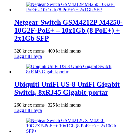
Netgear Switch GSM4212P M4250-
10G2F-PoE+ – 10x1Gb (8 PoE+) +
2x1Gb SFP
320
kr
ex moms |
400
kr
inkl moms
Lägg till i hyra
Ubiquiti UniFi US-8 UniFi Gigabit
Switch, 8xRJ45 Gigabit-portar
260
kr
ex moms |
325
kr
inkl moms
Lägg till i hyra