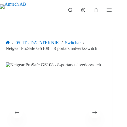
Hoppa
till
Varukorg
innehåll
/
05. IT - DATATEKNIK
/
Switchar
/
Hem
Netgear ProSafe GS108 – 8-portars nätverksswitch