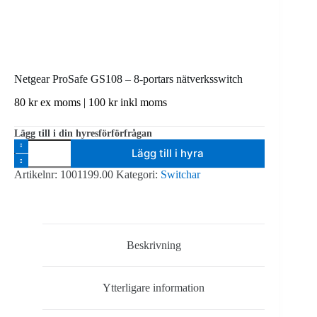
Netgear ProSafe GS108 – 8-portars nätverksswitch
80
kr
ex moms |
100
kr
inkl moms
Lägg till i din hyresförförfrågan
Netgear
Lägg till i hyra
ProSafe
GS108
Artikelnr:
1001199.00
Kategori:
Switchar
-
8-
portars
nätverksswitch
mängd
Beskrivning
Ytterligare information