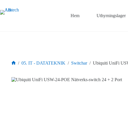
Hoppa
till
innehåll
Hem
Uthyrningslager
/
05. IT - DATATEKNIK
/
Switchar
/
Ubiquiti UniFi US
Hem