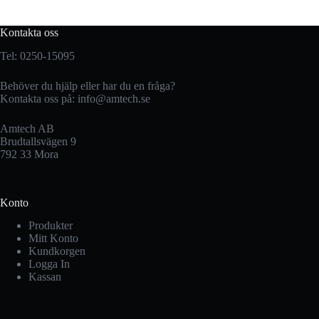
Kontakta oss
Tel: 0250-15095
Behöver du hjälp eller har du en fråga?
Kontakta oss på:
info@amtech.se
Amtech AB
Brudtallsvägen 9
792 33 Mora
Konto
Produkter
Mitt Konto
Kundkorgen
Logga In
Kassan