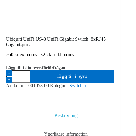
Ubiquiti UniFi US-8 UniFi Gigabit Switch, 8xRJ45
Gigabit-portar
260
kr
ex moms |
325
kr
inkl moms
Lägg till i din hyresförförfrågan
Ubiquiti
Lägg till i hyra
UniFi
US-
Artikelnr:
1001058.00
Kategori:
Switchar
8
UniFi
Gigabit
Switch,
8xRJ45
Gigabit-
Beskrivning
portar
mängd
Ytterligare information