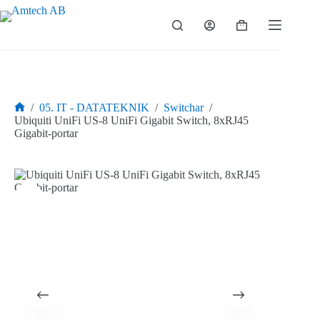
Hoppa
till
Varukorg
innehåll
/
05. IT - DATATEKNIK
/
Switchar
/
Hem
Ubiquiti UniFi US-8 UniFi Gigabit Switch, 8xRJ45
Gigabit-portar