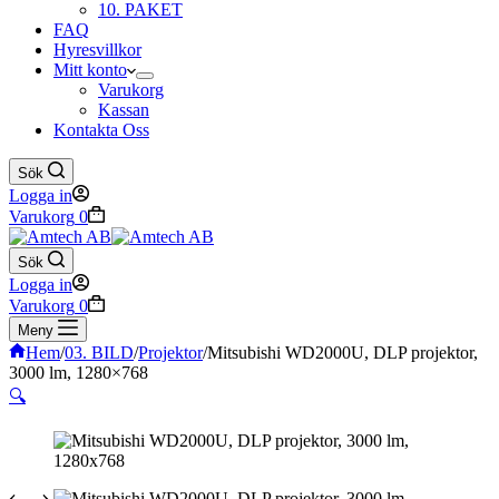
10. PAKET
FAQ
Hyresvillkor
Mitt konto
Varukorg
Kassan
Kontakta Oss
Sök
Logga in
Varukorg
0
Sök
Logga in
Varukorg
0
Meny
Hem
/
03. BILD
/
Projektor
/
Mitsubishi WD2000U, DLP projektor,
3000 lm, 1280×768
🔍