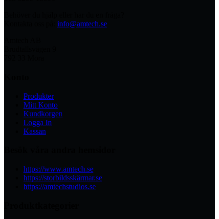
Behöver du hjälp eller har du en fråga?
Kontakta oss på:
info@amtech.se
Amtech AB
Brudtallsvägen 9
792 33 Mora
Konto
Produkter
Mitt Konto
Kundkorgen
Logga In
Kassan
Besök våra andra hemsidor
https://www.amtech.se
https://storbildsskärmar.se
https://amtechstudios.se
Produktkategorier