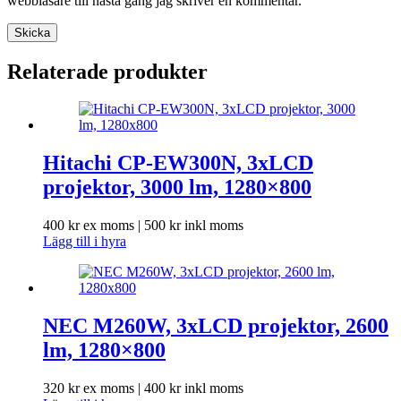
webbläsare till nästa gång jag skriver en kommentar.
Skicka
Relaterade produkter
Hitachi CP-EW300N, 3xLCD
projektor, 3000 lm, 1280×800
400
kr
ex moms |
500
kr
inkl moms
Lägg till i hyra
NEC M260W, 3xLCD projektor, 2600
lm, 1280×800
320
kr
ex moms |
400
kr
inkl moms