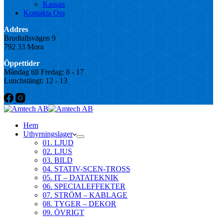
Kassan
Kontakta Oss
Addres
Brudtallsvägen 9
792 33 Mora
Öppettider
Måndag till Fredag: 8 - 17
Lunchstängt: 12 - 13
Hem
Uthyrningslager
01. LJUD
02. LJUS
03. BILD
04. STATIV-SCEN-TROSS
05. IT – DATATEKNIK
06. SPECIALEFFEKTER
07. STRÖM – KABLAGE
08. TYGER – DEKOR
09. ÖVRIGT