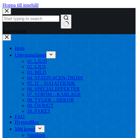
Hoppa till innehåll
Inga resultat
Hem
Uthyrningslager
01. LJUD
02. LJUS
03. BILD
04. STATIV-SCEN-TROSS
05. IT – DATATEKNIK
06. SPECIALEFFEKTER
07. STRÖM – KABLAGE
08. TYGER – DEKOR
09. ÖVRIGT
10. PAKET
FAQ
Hyresvillkor
Mitt konto
Varukorg