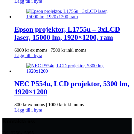
Lägg till i hyra
Epson projektor, L1755u – 3xLCD
laser, 15000 lm, 1920×1200, ram
6000
kr
ex moms |
7500
kr
inkl moms
Lägg till i hyra
NEC P554u, LCD projektor, 5300 lm,
1920×1200
800
kr
ex moms |
1000
kr
inkl moms
Lägg till i hyra
Kontakta oss
Tel: 0250-15095