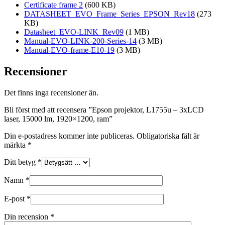
Certificate frame 2
(600 KB)
DATASHEET_EVO_Frame_Series_EPSON_Rev18
(273
KB)
Datasheet_EVO-LINK_Rev09
(1 MB)
Manual-EVO-LINK-200-Series-14
(3 MB)
Manual-EVO-frame-E10-19
(3 MB)
Recensioner
Det finns inga recensioner än.
Bli först med att recensera ”Epson projektor, L1755u – 3xLCD
laser, 15000 lm, 1920×1200, ram”
Din e-postadress kommer inte publiceras.
Obligatoriska fält är
märkta
*
Ditt betyg
*
Namn
*
E-post
*
Din recension
*