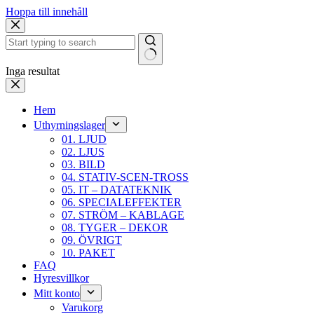
Hoppa till innehåll
Inga resultat
Hem
Uthyrningslager
01. LJUD
02. LJUS
03. BILD
04. STATIV-SCEN-TROSS
05. IT – DATATEKNIK
06. SPECIALEFFEKTER
07. STRÖM – KABLAGE
08. TYGER – DEKOR
09. ÖVRIGT
10. PAKET
FAQ
Hyresvillkor
Mitt konto
Varukorg