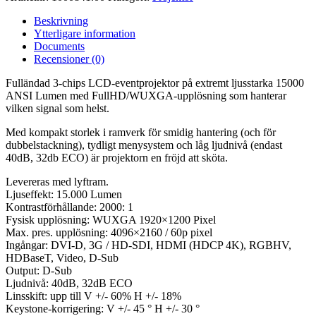
Beskrivning
Ytterligare information
Documents
Recensioner (0)
Fulländad 3-chips LCD-eventprojektor på extremt ljusstarka 15000
ANSI Lumen med FullHD/WUXGA-upplösning som hanterar
vilken signal som helst.
Med kompakt storlek i ramverk för smidig hantering (och för
dubbelstackning), tydligt menysystem och låg ljudnivå (endast
40dB, 32db ECO) är projektorn en fröjd att sköta.
Levereras med lyftram.
Ljuseffekt: 15.000 Lumen
Kontrastförhållande: 2000: 1
Fysisk upplösning: WUXGA 1920×1200 Pixel
Max. pres. upplösning: 4096×2160 / 60p pixel
Ingångar: DVI-D, 3G / HD-SDI, HDMI (HDCP 4K), RGBHV,
HDBaseT, Video, D-Sub
Output: D-Sub
Ljudnivå: 40dB, 32dB ECO
Linsskift: upp till V +/- 60% H +/- 18%
Keystone-korrigering: V +/- 45 ° H +/- 30 °