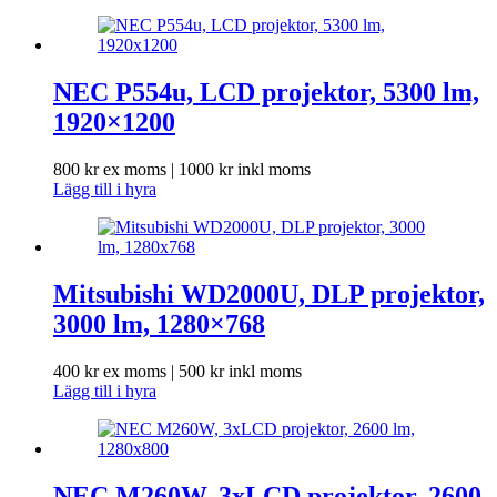
NEC P554u, LCD projektor, 5300 lm,
1920×1200
800
kr
ex moms |
1000
kr
inkl moms
Lägg till i hyra
Mitsubishi WD2000U, DLP projektor,
3000 lm, 1280×768
400
kr
ex moms |
500
kr
inkl moms
Lägg till i hyra
NEC M260W, 3xLCD projektor, 2600