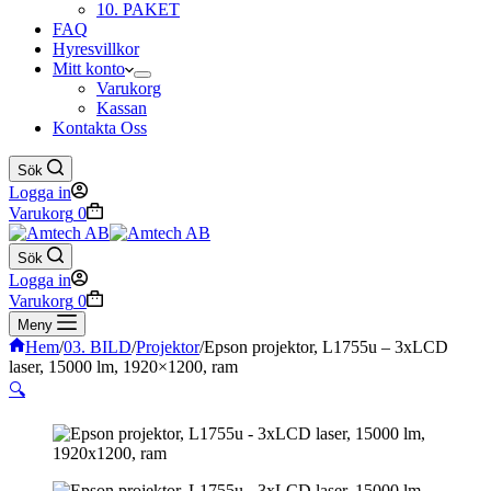
10. PAKET
FAQ
Hyresvillkor
Mitt konto
Varukorg
Kassan
Kontakta Oss
Sök
Logga in
Varukorg
0
Sök
Logga in
Varukorg
0
Meny
Hem
/
03. BILD
/
Projektor
/
Epson projektor, L1755u – 3xLCD
laser, 15000 lm, 1920×1200, ram
🔍