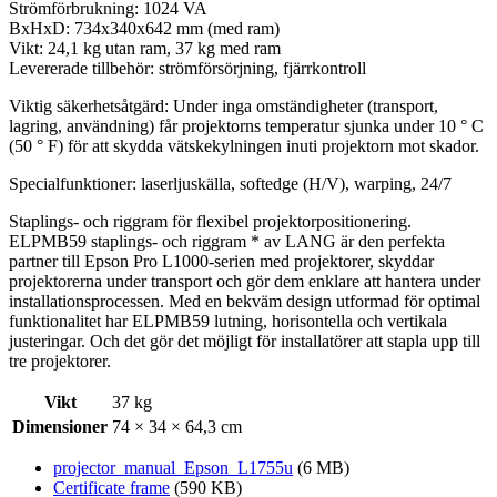
Strömförbrukning: 1024 VA
BxHxD: 734x340x642 mm (med ram)
Vikt: 24,1 kg utan ram, 37 kg med ram
Levererade tillbehör: strömförsörjning, fjärrkontroll
Viktig säkerhetsåtgärd: Under inga omständigheter (transport,
lagring, användning) får projektorns temperatur sjunka under 10 ° C
(50 ° F) för att skydda vätskekylningen inuti projektorn mot skador.
Specialfunktioner: laserljuskälla, softedge (H/V), warping, 24/7
Staplings- och riggram för flexibel projektorpositionering.
ELPMB59 staplings- och riggram * av LANG är den perfekta
partner till Epson Pro L1000-serien med projektorer, skyddar
projektorerna under transport och gör dem enklare att hantera under
installationsprocessen. Med en bekväm design utformad för optimal
funktionalitet har ELPMB59 lutning, horisontella och vertikala
justeringar. Och det gör det möjligt för installatörer att stapla upp till
tre projektorer.
Vikt
37 kg
Dimensioner
74 × 34 × 64,3 cm
projector_manual_Epson_L1755u
(6 MB)
Certificate frame
(590 KB)