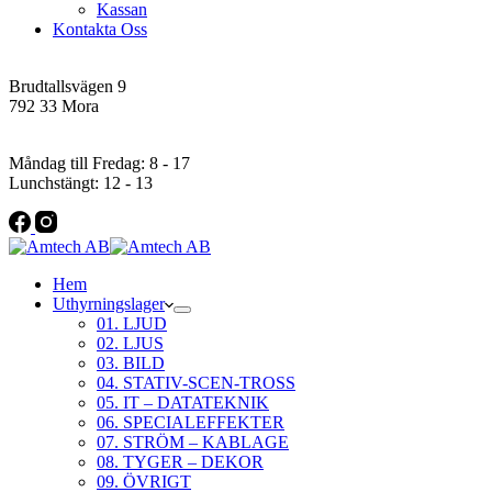
Kassan
Kontakta Oss
Addres
Brudtallsvägen 9
792 33 Mora
Öppettider
Måndag till Fredag: 8 - 17
Lunchstängt: 12 - 13
Hem
Uthyrningslager
01. LJUD
02. LJUS
03. BILD
04. STATIV-SCEN-TROSS
05. IT – DATATEKNIK
06. SPECIALEFFEKTER
07. STRÖM – KABLAGE
08. TYGER – DEKOR
09. ÖVRIGT