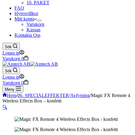
10. PAKET
FAQ
Hyresvillkor
Mitt konto
Varukorg
Kassan
Kontakta Oss
Sök
Logga in
Varukorg
0
Sök
Logga in
Varukorg
0
Meny
Hem
/
06. SPECIALEFFEKTER
/
Avfyrning
/
Magic FX Remote 4
Wireless Effects Box – konfetti
🔍