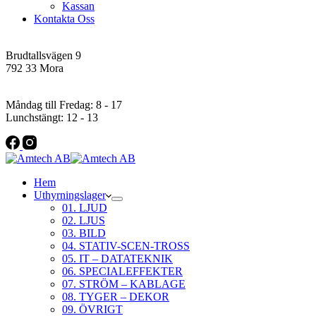
Kassan
Kontakta Oss
Addres
Brudtallsvägen 9
792 33 Mora
Öppettider
Måndag till Fredag: 8 - 17
Lunchstängt: 12 - 13
Hem
Uthyrningslager
01. LJUD
02. LJUS
03. BILD
04. STATIV-SCEN-TROSS
05. IT – DATATEKNIK
06. SPECIALEFFEKTER
07. STRÖM – KABLAGE
08. TYGER – DEKOR
09. ÖVRIGT