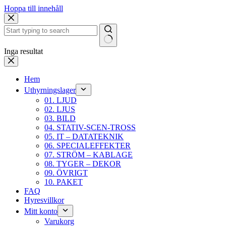
Hoppa till innehåll
Inga resultat
Hem
Uthyrningslager
01. LJUD
02. LJUS
03. BILD
04. STATIV-SCEN-TROSS
05. IT – DATATEKNIK
06. SPECIALEFFEKTER
07. STRÖM – KABLAGE
08. TYGER – DEKOR
09. ÖVRIGT
10. PAKET
FAQ
Hyresvillkor
Mitt konto
Varukorg