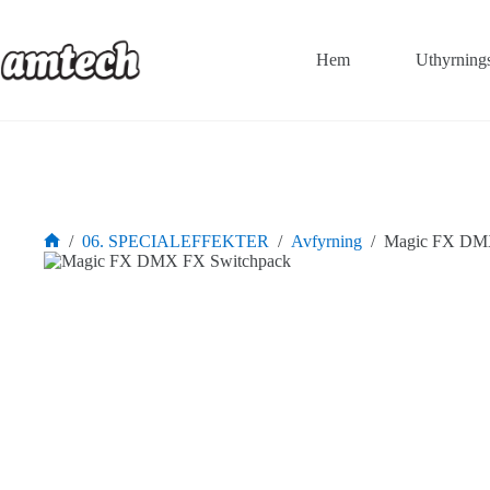
Hoppa
till
innehåll
Hem
Uthyrning
/
06. SPECIALEFFEKTER
/
Avfyrning
/
Magic FX DMX
Hem