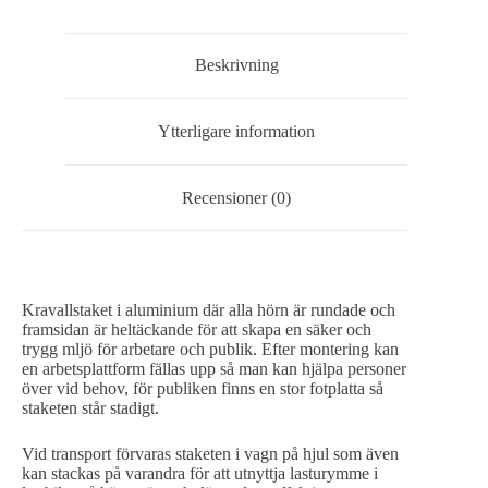
10
st.)
mängd
Beskrivning
Ytterligare information
Recensioner (0)
Kravallstaket i aluminium där alla hörn är rundade och
framsidan är heltäckande för att skapa en säker och
trygg mljö för arbetare och publik. Efter montering kan
en arbetsplattform fällas upp så man kan hjälpa personer
över vid behov, för publiken finns en stor fotplatta så
staketen står stadigt.
Vid transport förvaras staketen i vagn på hjul som även
kan stackas på varandra för att utnyttja lasturymme i