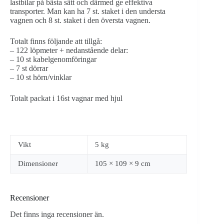
lastbilar på bästa sätt och därmed ge effektiva
transporter. Man kan ha 7 st. staket i den understa
vagnen och 8 st. staket i den översta vagnen.
Totalt finns följande att tillgå:
– 122 löpmeter + nedanstående delar:
– 10 st kabelgenomföringar
– 7 st dörrar
– 10 st hörn/vinklar
Totalt packat i 16st vagnar med hjul
Vikt
5 kg
Dimensioner
105 × 109 × 9 cm
Recensioner
Det finns inga recensioner än.