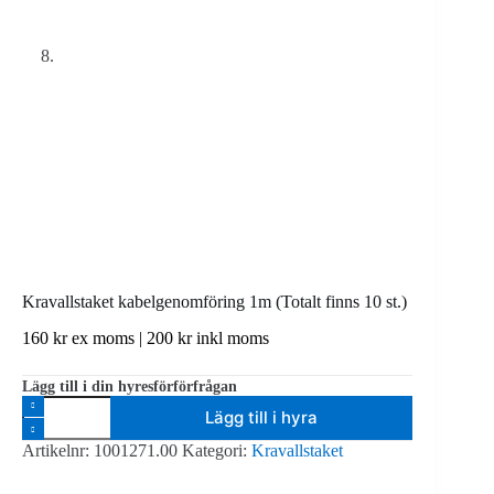
Kravallstaket kabelgenomföring 1m (Totalt finns 10 st.)
160
kr
ex moms |
200
kr
inkl moms
Lägg till i din hyresförförfrågan
Kravallstaket
Lägg till i hyra
kabelgenomföring
1m
Artikelnr:
1001271.00
Kategori:
Kravallstaket
(Totalt
finns