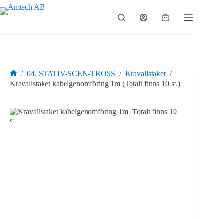
Hoppa
till
Varukorg
innehåll
/
04. STATIV-SCEN-TROSS
/
Kravallstaket
/
Hem
Kravallstaket kabelgenomföring 1m (Totalt finns 10 st.)