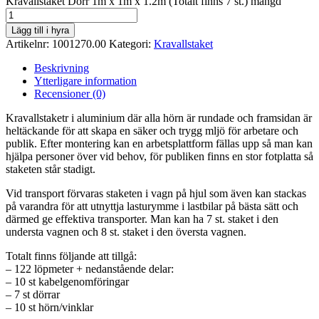
Kravallstaket Dörr 1m x 1m x 1.2m (Totalt finns 7 st.) mängd
Lägg till i hyra
Artikelnr:
1001270.00
Kategori:
Kravallstaket
Beskrivning
Ytterligare information
Recensioner (0)
Kravallstaketr i aluminium där alla hörn är rundade och framsidan är
heltäckande för att skapa en säker och trygg mljö för arbetare och
publik. Efter montering kan en arbetsplattform fällas upp så man kan
hjälpa personer över vid behov, för publiken finns en stor fotplatta så
staketen står stadigt.
Vid transport förvaras staketen i vagn på hjul som även kan stackas
på varandra för att utnyttja lasturymme i lastbilar på bästa sätt och
därmed ge effektiva transporter. Man kan ha 7 st. staket i den
understa vagnen och 8 st. staket i den översta vagnen.
Totalt finns följande att tillgå:
– 122 löpmeter + nedanstående delar:
– 10 st kabelgenomföringar
– 7 st dörrar
– 10 st hörn/vinklar