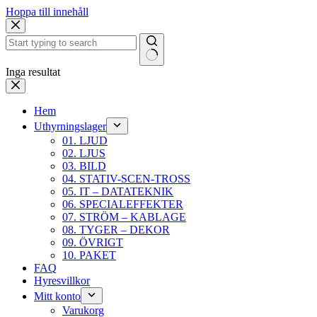
Hoppa till innehåll
Inga resultat
Hem
Uthyrningslager
01. LJUD
02. LJUS
03. BILD
04. STATIV-SCEN-TROSS
05. IT – DATATEKNIK
06. SPECIALEFFEKTER
07. STRÖM – KABLAGE
08. TYGER – DEKOR
09. ÖVRIGT
10. PAKET
FAQ
Hyresvillkor
Mitt konto
Varukorg