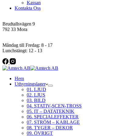
Kassan
Kontakta Oss
Addres
Brudtallsvägen 9
792 33 Mora
Öppettider
Måndag till Fredag: 8 - 17
Lunchstängt: 12 - 13
Hem
Uthyrningslager
01. LJUD
02. LJUS
03. BILD
04. STATIV-SCEN-TROSS
05. IT – DATATEKNIK
06. SPECIALEFFEKTER
07. STRÖM – KABLAGE
08. TYGER – DEKOR
09. ÖVRIGT