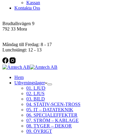
Kassan
Kontakta Oss
Addres
Brudtallsvägen 9
792 33 Mora
Öppettider
Måndag till Fredag: 8 - 17
Lunchstängt: 12 - 13
Hem
Uthyrningslager
01. LJUD
02. LJUS
03. BILD
04. STATIV-SCEN-TROSS
05. IT – DATATEKNIK
06. SPECIALEFFEKTER
07. STRÖM – KABLAGE
08. TYGER – DEKOR
09. ÖVRIGT