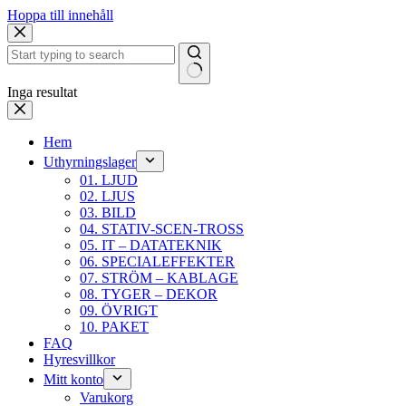
Hoppa till innehåll
Inga resultat
Hem
Uthyrningslager
01. LJUD
02. LJUS
03. BILD
04. STATIV-SCEN-TROSS
05. IT – DATATEKNIK
06. SPECIALEFFEKTER
07. STRÖM – KABLAGE
08. TYGER – DEKOR
09. ÖVRIGT
10. PAKET
FAQ
Hyresvillkor
Mitt konto
Varukorg