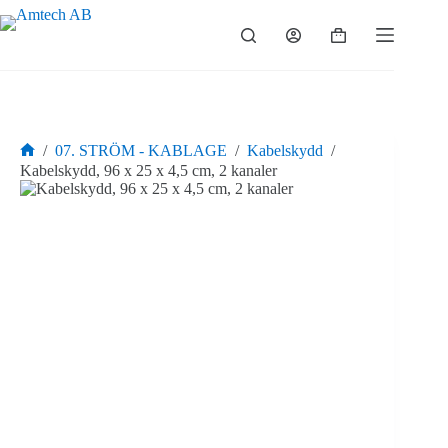
Hoppa
till
Varukorg
innehåll
/
07. STRÖM - KABLAGE
/
Kabelskydd
/
Hem
Kabelskydd, 96 x 25 x 4,5 cm, 2 kanaler