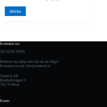
Skicka
Kontakta oss
Tel: 0250-15095
Behöver du hjälp eller har du en fråga?
Kontakta oss på:
info@amtech.se
Amtech AB
Brudtallsvägen 9
792 33 Mora
Konto