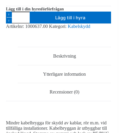
Lägg till i din hyresförförfrågan
Kabelskydd,
Lägg till i hyra
96
x
Artikelnr:
1000637.00
Kategori:
Kabelskydd
25
x
4,5
cm,
2
kanaler
Beskrivning
mängd
Ytterligare information
Recensioner (0)
Mindre kabelbrygga för skydd av kablar, rör m.m. vid
tillfälliga installationer. Kabelbryggan är utbyggbar till