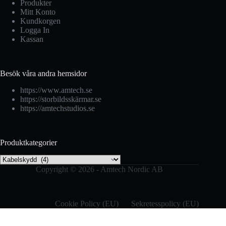
Produkter
Mitt Konto
Kundkorgen
Logga In
Kassan
Besök våra andra hemsidor
https://www.amtech.se
https://storbildsskärmar.se
https://amtechstudios.se
Produktkategorier
Copyright © 2026 - Amtech Nordic AB
Cookie Policy (EU)
Sekretesspolicy (EU)