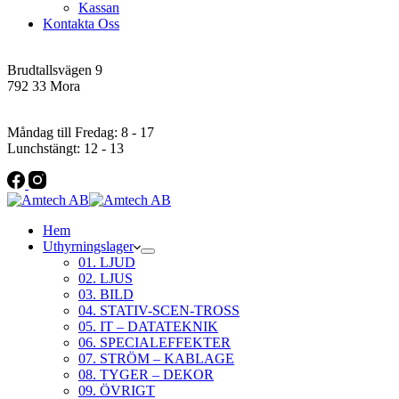
Kassan
Kontakta Oss
Addres
Brudtallsvägen 9
792 33 Mora
Öppettider
Måndag till Fredag: 8 - 17
Lunchstängt: 12 - 13
Hem
Uthyrningslager
01. LJUD
02. LJUS
03. BILD
04. STATIV-SCEN-TROSS
05. IT – DATATEKNIK
06. SPECIALEFFEKTER
07. STRÖM – KABLAGE
08. TYGER – DEKOR
09. ÖVRIGT