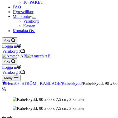
10. PAKET
FAQ
Hyresvillkor
Mitt konto
Varukorg
Kassan
Kontakta Oss
Sök
Logga in
Varukorg
0
Sök
Logga in
Varukorg
0
Meny
Hem
/
07. STRÖM - KABLAGE
/
Kabelskydd
/
Kabelskydd, 90 x 60 
🔍