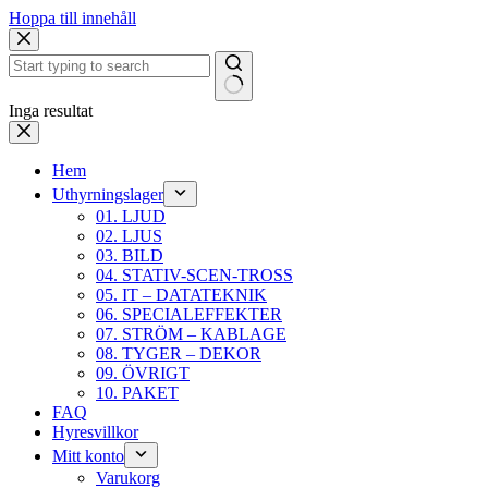
Hoppa till innehåll
Inga resultat
Hem
Uthyrningslager
01. LJUD
02. LJUS
03. BILD
04. STATIV-SCEN-TROSS
05. IT – DATATEKNIK
06. SPECIALEFFEKTER
07. STRÖM – KABLAGE
08. TYGER – DEKOR
09. ÖVRIGT
10. PAKET
FAQ
Hyresvillkor
Mitt konto
Varukorg