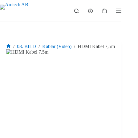
Hoppa
till
Varukorg
innehåll
/
03. BILD
/
Kablar (Video)
/
HDMI Kabel 7,5m
Hem