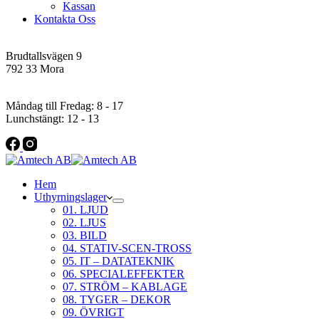
Kassan
Kontakta Oss
Addres
Brudtallsvägen 9
792 33 Mora
Öppettider
Måndag till Fredag: 8 - 17
Lunchstängt: 12 - 13
Hem
Uthyrningslager
01. LJUD
02. LJUS
03. BILD
04. STATIV-SCEN-TROSS
05. IT – DATATEKNIK
06. SPECIALEFFEKTER
07. STRÖM – KABLAGE
08. TYGER – DEKOR
09. ÖVRIGT