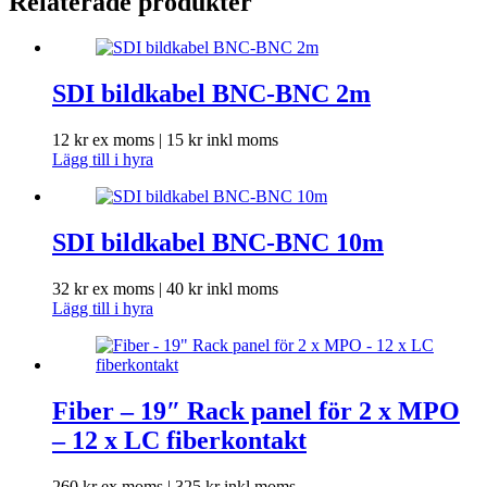
Relaterade produkter
SDI bildkabel BNC-BNC 2m
12
kr
ex moms |
15
kr
inkl moms
Lägg till i hyra
SDI bildkabel BNC-BNC 10m
32
kr
ex moms |
40
kr
inkl moms
Lägg till i hyra
Fiber – 19″ Rack panel för 2 x MPO
– 12 x LC fiberkontakt
260
kr
ex moms |
325
kr
inkl moms