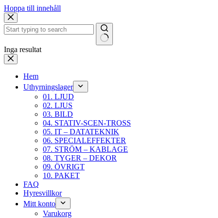
Hoppa till innehåll
Inga resultat
Hem
Uthyrningslager
01. LJUD
02. LJUS
03. BILD
04. STATIV-SCEN-TROSS
05. IT – DATATEKNIK
06. SPECIALEFFEKTER
07. STRÖM – KABLAGE
08. TYGER – DEKOR
09. ÖVRIGT
10. PAKET
FAQ
Hyresvillkor
Mitt konto
Varukorg