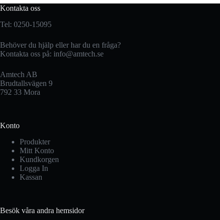
Kontakta oss
Tel: 0250-15095
Behöver du hjälp eller har du en fråga?
Kontakta oss på:
info@amtech.se
Amtech AB
Brudtallsvägen 9
792 33 Mora
Konto
Produkter
Mitt Konto
Kundkorgen
Logga In
Kassan
Besök våra andra hemsidor