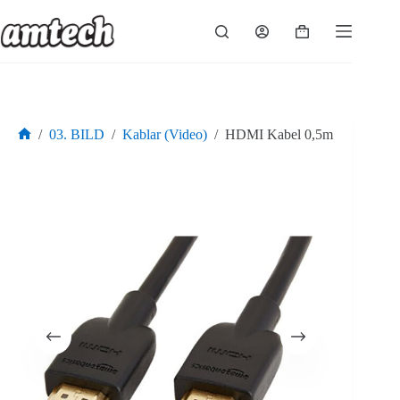
Hoppa
till
Varukorg
innehåll
/
03. BILD
/
Kablar (Video)
/
HDMI Kabel 0,5m
Hem