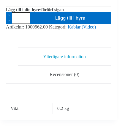
Lägg till i din hyresförförfrågan
HDMI
Lägg till i hyra
Kabel
0,5m
Artikelnr:
1000562.00
Kategori:
Kablar (Video)
mängd
Ytterligare information
Recensioner (0)
Vikt
0,2 kg