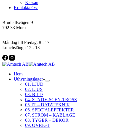
Kassan
Kontakta Oss
Addres
Brudtallsvägen 9
792 33 Mora
Öppettider
Måndag till Fredag: 8 - 17
Lunchstängt: 12 - 13
Hem
Uthyrningslager
01. LJUD
02. LJUS
03. BILD
04. STATIV-SCEN-TROSS
05. IT – DATATEKNIK
06. SPECIALEFFEKTER
07. STRÖM – KABLAGE
08. TYGER – DEKOR
09. ÖVRIGT