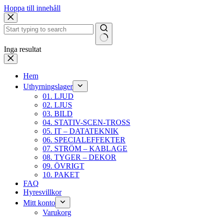
Hoppa till innehåll
Inga resultat
Hem
Uthyrningslager
01. LJUD
02. LJUS
03. BILD
04. STATIV-SCEN-TROSS
05. IT – DATATEKNIK
06. SPECIALEFFEKTER
07. STRÖM – KABLAGE
08. TYGER – DEKOR
09. ÖVRIGT
10. PAKET
FAQ
Hyresvillkor
Mitt konto
Varukorg