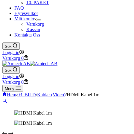
10. PAKET
FAQ
Hyresvillkor
Mitt konto
Varukorg
Kassan
Kontakta Oss
Sök
Logga in
Varukorg
0
Sök
Logga in
Varukorg
0
Meny
Hem
/
03. BILD
/
Kablar (Video)
/
HDMI Kabel 1m
🔍