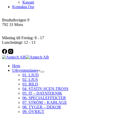
Kassan
Kontakta Oss
Addres
Brudtallsvägen 9
792 33 Mora
Öppettider
Måndag till Fredag: 8 - 17
Lunchstängt: 12 - 13
Hem
Uthyrningslager
01. LJUD
02. LJUS
03. BILD
04. STATIV-SCEN-TROSS
05. IT – DATATEKNIK
06. SPECIALEFFEKTER
07. STRÖM – KABLAGE
08. TYGER – DEKOR
09. ÖVRIGT