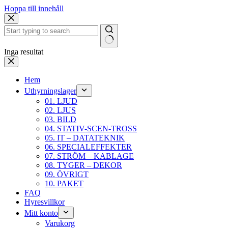
Hoppa till innehåll
Inga resultat
Hem
Uthyrningslager
01. LJUD
02. LJUS
03. BILD
04. STATIV-SCEN-TROSS
05. IT – DATATEKNIK
06. SPECIALEFFEKTER
07. STRÖM – KABLAGE
08. TYGER – DEKOR
09. ÖVRIGT
10. PAKET
FAQ
Hyresvillkor
Mitt konto
Varukorg