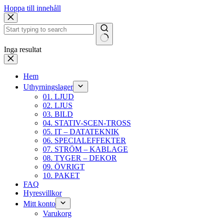
Hoppa till innehåll
Inga resultat
Hem
Uthyrningslager
01. LJUD
02. LJUS
03. BILD
04. STATIV-SCEN-TROSS
05. IT – DATATEKNIK
06. SPECIALEFFEKTER
07. STRÖM – KABLAGE
08. TYGER – DEKOR
09. ÖVRIGT
10. PAKET
FAQ
Hyresvillkor
Mitt konto
Varukorg