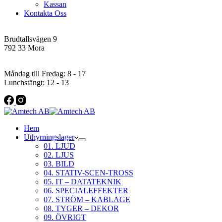
Kassan
Kontakta Oss
Addres
Brudtallsvägen 9
792 33 Mora
Öppettider
Måndag till Fredag: 8 - 17
Lunchstängt: 12 - 13
Hem
Uthyrningslager
01. LJUD
02. LJUS
03. BILD
04. STATIV-SCEN-TROSS
05. IT – DATATEKNIK
06. SPECIALEFFEKTER
07. STRÖM – KABLAGE
08. TYGER – DEKOR
09. ÖVRIGT