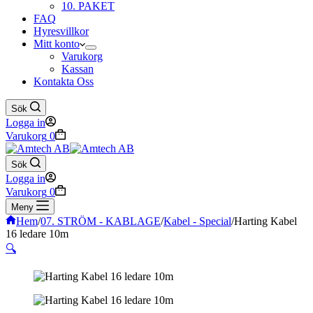
10. PAKET
FAQ
Hyresvillkor
Mitt konto
Varukorg
Kassan
Kontakta Oss
Sök
Logga in
Varukorg
0
Sök
Logga in
Varukorg
0
Meny
Hem
/
07. STRÖM - KABLAGE
/
Kabel - Special
/
Harting Kabel
16 ledare 10m
🔍