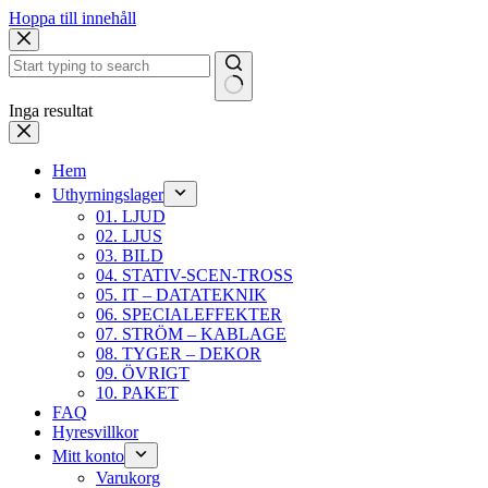
Hoppa till innehåll
Inga resultat
Hem
Uthyrningslager
01. LJUD
02. LJUS
03. BILD
04. STATIV-SCEN-TROSS
05. IT – DATATEKNIK
06. SPECIALEFFEKTER
07. STRÖM – KABLAGE
08. TYGER – DEKOR
09. ÖVRIGT
10. PAKET
FAQ
Hyresvillkor
Mitt konto
Varukorg