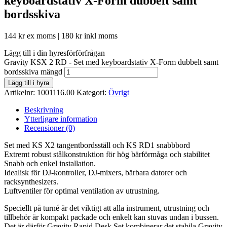
keyboardstativ X-Form dubbelt samt
bordsskiva
144
kr
ex moms |
180
kr
inkl moms
Lägg till i din hyresförförfrågan
Gravity KSX 2 RD - Set med keyboardstativ X-Form dubbelt samt
bordsskiva mängd
Lägg till i hyra
Artikelnr:
1001116.00
Kategori:
Övrigt
Beskrivning
Ytterligare information
Recensioner (0)
Set med KS X2 tangentbordsställ och KS RD1 snabbbord
Extremt robust stålkonstruktion för hög bärförmåga och stabilitet
Snabb och enkel installation.
Idealisk för DJ-kontroller, DJ-mixers, bärbara datorer och
racksynthesizers.
Luftventiler för optimal ventilation av utrustning.
Speciellt på turné är det viktigt att alla instrument, utrustning och
tillbehör är kompakt packade och enkelt kan stuvas undan i bussen.
Det är därför Gravity Rapid Desk Set kombinerar det stabila Gravity