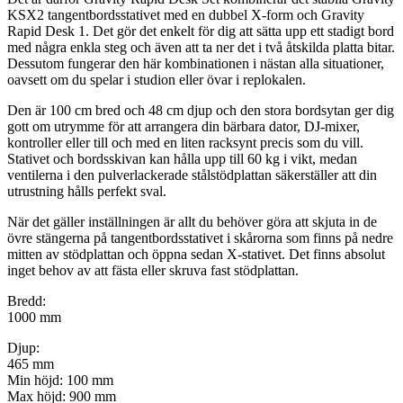
KSX2 tangentbordsstativet med en dubbel X-form och Gravity
Rapid Desk 1. Det gör det enkelt för dig att sätta upp ett stadigt bord
med några enkla steg och även att ta ner det i två åtskilda platta bitar.
Dessutom fungerar den här kombinationen i nästan alla situationer,
oavsett om du spelar i studion eller övar i replokalen.
Den är 100 cm bred och 48 cm djup och den stora bordsytan ger dig
gott om utrymme för att arrangera din bärbara dator, DJ-mixer,
kontroller eller till och med en liten racksynt precis som du vill.
Stativet och bordsskivan kan hålla upp till 60 kg i vikt, medan
ventilerna i den pulverlackerade stålstödplattan säkerställer att din
utrustning hålls perfekt sval.
När det gäller inställningen är allt du behöver göra att skjuta in de
övre stängerna på tangentbordsstativet i skårorna som finns på nedre
mitten av stödplattan och öppna sedan X-stativet. Det finns absolut
inget behov av att fästa eller skruva fast stödplattan.
Bredd:
1000 mm
Djup:
465 mm
Min höjd: 100 mm
Max höjd: 900 mm