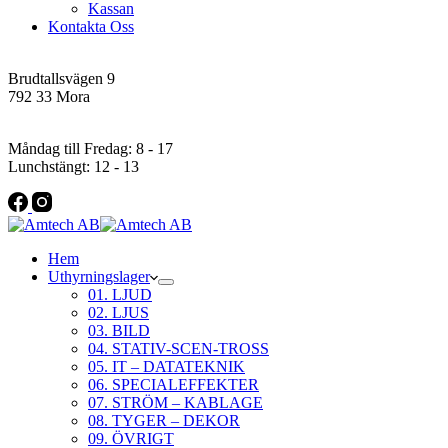
Kassan
Kontakta Oss
Addres
Brudtallsvägen 9
792 33 Mora
Öppettider
Måndag till Fredag: 8 - 17
Lunchstängt: 12 - 13
Hem
Uthyrningslager
01. LJUD
02. LJUS
03. BILD
04. STATIV-SCEN-TROSS
05. IT – DATATEKNIK
06. SPECIALEFFEKTER
07. STRÖM – KABLAGE
08. TYGER – DEKOR
09. ÖVRIGT