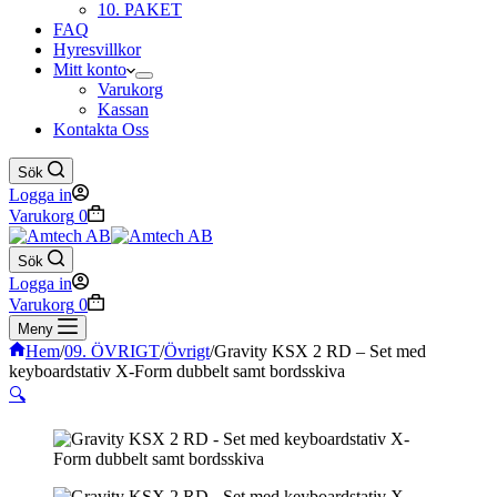
10. PAKET
FAQ
Hyresvillkor
Mitt konto
Varukorg
Kassan
Kontakta Oss
Sök
Logga in
Varukorg
0
Sök
Logga in
Varukorg
0
Meny
Hem
/
09. ÖVRIGT
/
Övrigt
/
Gravity KSX 2 RD – Set med
keyboardstativ X-Form dubbelt samt bordsskiva
🔍