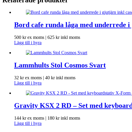
Bord cafe runda låga med underrede i gj
500
kr
ex moms |
625
kr
inkl moms
Lägg till i hyra
Lammhults Stol Cosmos Svart
32
kr
ex moms |
40
kr
inkl moms
Lägg till i hyra
Gravity KSX 2 RD – Set med keyboard
144
kr
ex moms |
180
kr
inkl moms
Lägg till i hyra