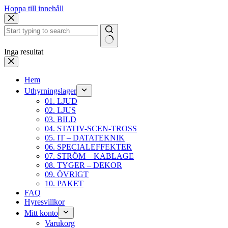
Hoppa till innehåll
Inga resultat
Hem
Uthyrningslager
01. LJUD
02. LJUS
03. BILD
04. STATIV-SCEN-TROSS
05. IT – DATATEKNIK
06. SPECIALEFFEKTER
07. STRÖM – KABLAGE
08. TYGER – DEKOR
09. ÖVRIGT
10. PAKET
FAQ
Hyresvillkor
Mitt konto
Varukorg