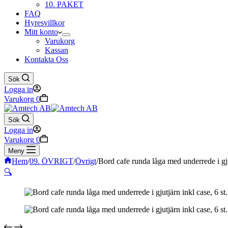
10. PAKET
FAQ
Hyresvillkor
Mitt konto
Varukorg
Kassan
Kontakta Oss
Sök
Logga in
Varukorg
0
Sök
Logga in
Varukorg
0
Meny
Hem
/
09. ÖVRIGT
/
Övrigt
/
Bord cafe runda låga med underrede i gjut
🔍