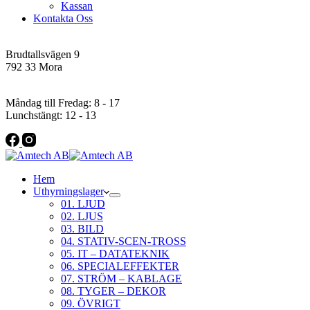
Kassan
Kontakta Oss
Addres
Brudtallsvägen 9
792 33 Mora
Öppettider
Måndag till Fredag: 8 - 17
Lunchstängt: 12 - 13
Hem
Uthyrningslager
01. LJUD
02. LJUS
03. BILD
04. STATIV-SCEN-TROSS
05. IT – DATATEKNIK
06. SPECIALEFFEKTER
07. STRÖM – KABLAGE
08. TYGER – DEKOR
09. ÖVRIGT