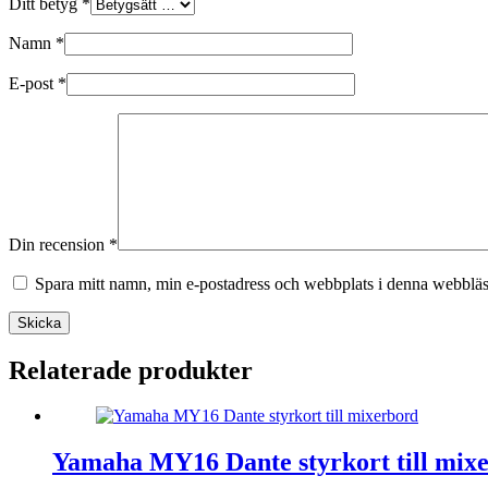
Ditt betyg
*
Namn
*
E-post
*
Din recension
*
Spara mitt namn, min e-postadress och webbplats i denna webbläsa
Skicka
Relaterade produkter
Yamaha MY16 Dante styrkort till mix