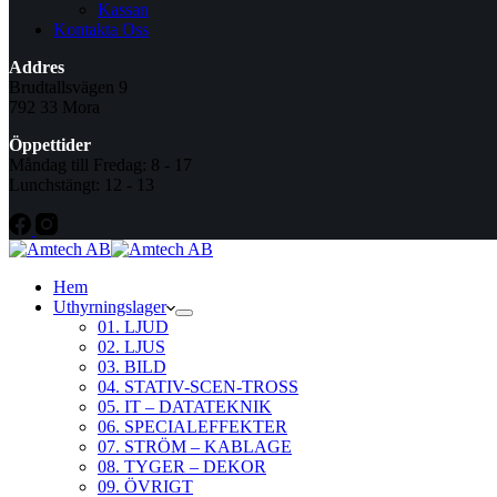
Kassan
Kontakta Oss
Addres
Brudtallsvägen 9
792 33 Mora
Öppettider
Måndag till Fredag: 8 - 17
Lunchstängt: 12 - 13
Hem
Uthyrningslager
01. LJUD
02. LJUS
03. BILD
04. STATIV-SCEN-TROSS
05. IT – DATATEKNIK
06. SPECIALEFFEKTER
07. STRÖM – KABLAGE
08. TYGER – DEKOR
09. ÖVRIGT