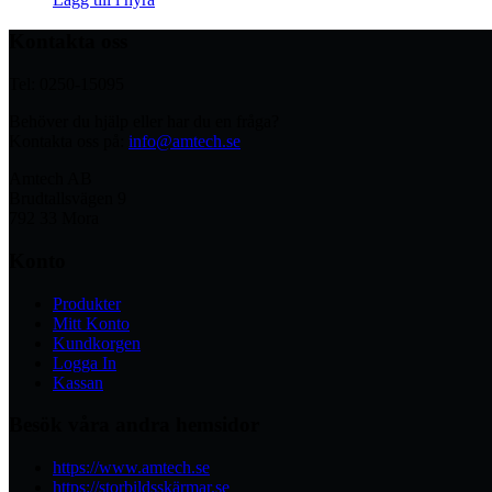
Kontakta oss
Tel: 0250-15095
Behöver du hjälp eller har du en fråga?
Kontakta oss på:
info@amtech.se
Amtech AB
Brudtallsvägen 9
792 33 Mora
Konto
Produkter
Mitt Konto
Kundkorgen
Logga In
Kassan
Besök våra andra hemsidor
https://www.amtech.se
https://storbildsskärmar.se