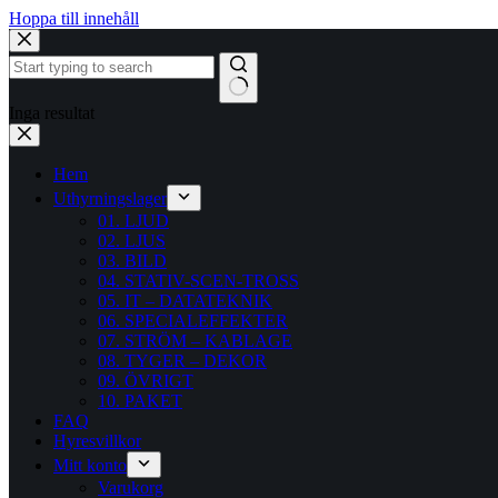
Hoppa till innehåll
Inga resultat
Hem
Uthyrningslager
01. LJUD
02. LJUS
03. BILD
04. STATIV-SCEN-TROSS
05. IT – DATATEKNIK
06. SPECIALEFFEKTER
07. STRÖM – KABLAGE
08. TYGER – DEKOR
09. ÖVRIGT
10. PAKET
FAQ
Hyresvillkor
Mitt konto
Varukorg