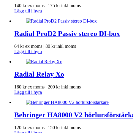
140
kr
ex moms |
175
kr
inkl moms
Lägg till i hyra
Radial ProD2 Passiv stereo DI-box
64
kr
ex moms |
80
kr
inkl moms
Lägg till i hyra
Radial Relay Xo
160
kr
ex moms |
200
kr
inkl moms
Lägg till i hyra
Behringer HA8000 V2 hörlursförstärk
120
kr
ex moms |
150
kr
inkl moms
Lägg till i hyra