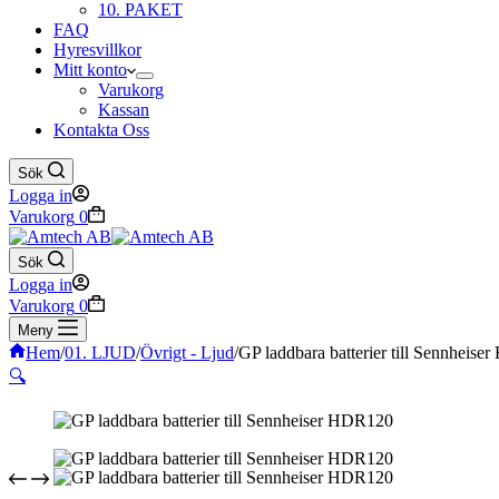
10. PAKET
FAQ
Hyresvillkor
Mitt konto
Varukorg
Kassan
Kontakta Oss
Sök
Logga in
Varukorg
0
Sök
Logga in
Varukorg
0
Meny
Hem
/
01. LJUD
/
Övrigt - Ljud
/
GP laddbara batterier till Sennheis
🔍