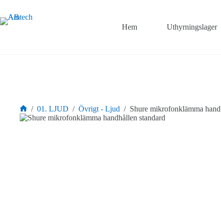
Hoppa
till
innehåll
Hem
Uthyrningslager
/
01. LJUD
/
Övrigt - Ljud
/
Shure mikrofonklämma handh
Hem