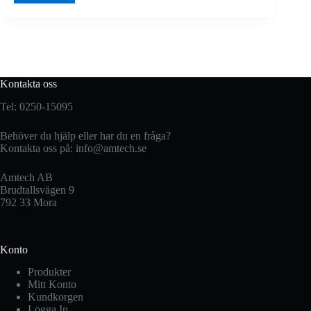
Kontakta oss
Tel: 0250-15095
Behöver du hjälp eller har du en fråga?
Kontakta oss på:
info@amtech.se
Amtech AB
Brudtallsvägen 9
792 33 Mora
Konto
Produkter
Mitt Konto
Kundkorgen
Logga In