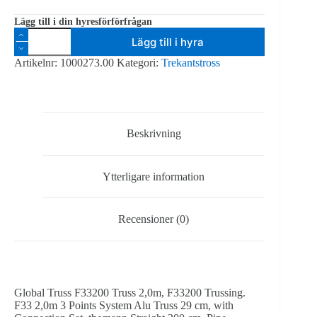
Lägg till i din hyresförförfrågan
Global
Lägg till i hyra
Truss
F33200
Artikelnr:
1000273.00
Kategori:
Trekantstross
Truss
2,0
m
mängd
Beskrivning
Ytterligare information
Recensioner (0)
Global Truss F33200 Truss 2,0m, F33200 Trussing.
F33 2,0m 3 Points System Alu Truss 29 cm, with