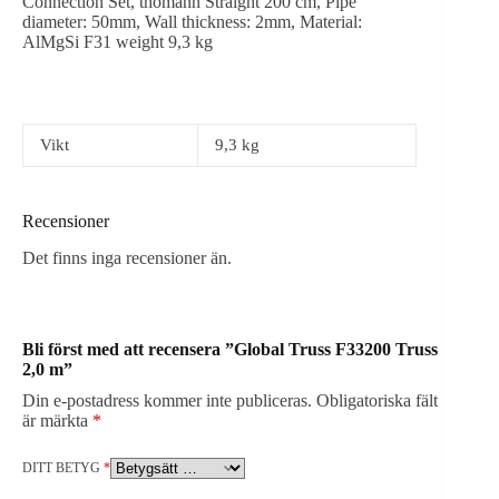
Connection Set, thomann Straight 200 cm, Pipe
diameter: 50mm, Wall thickness: 2mm, Material:
AlMgSi F31 weight 9,3 kg
Vikt
9,3 kg
Recensioner
Det finns inga recensioner än.
Bli först med att recensera ”Global Truss F33200 Truss
2,0 m”
Din e-postadress kommer inte publiceras.
Obligatoriska fält
är märkta
*
DITT BETYG
*