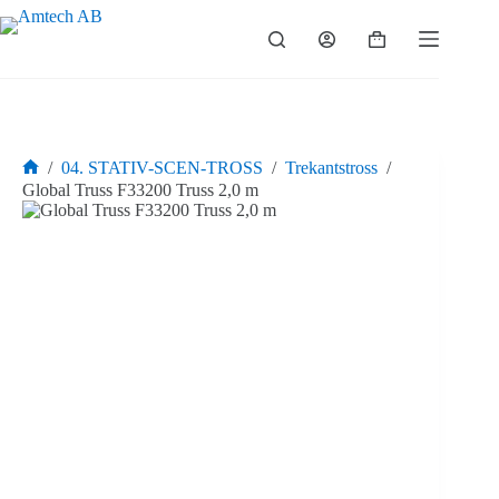
Hoppa
till
Varukorg
innehåll
/
04. STATIV-SCEN-TROSS
/
Trekantstross
/
Hem
Global Truss F33200 Truss 2,0 m