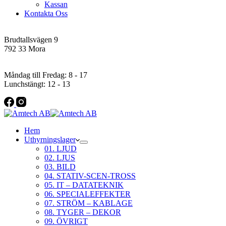
Kassan
Kontakta Oss
Addres
Brudtallsvägen 9
792 33 Mora
Öppettider
Måndag till Fredag: 8 - 17
Lunchstängt: 12 - 13
Hem
Uthyrningslager
01. LJUD
02. LJUS
03. BILD
04. STATIV-SCEN-TROSS
05. IT – DATATEKNIK
06. SPECIALEFFEKTER
07. STRÖM – KABLAGE
08. TYGER – DEKOR
09. ÖVRIGT