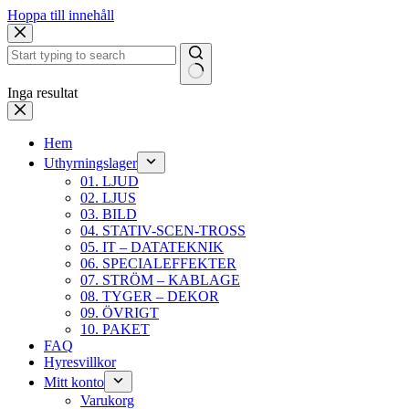
Hoppa till innehåll
Inga resultat
Hem
Uthyrningslager
01. LJUD
02. LJUS
03. BILD
04. STATIV-SCEN-TROSS
05. IT – DATATEKNIK
06. SPECIALEFFEKTER
07. STRÖM – KABLAGE
08. TYGER – DEKOR
09. ÖVRIGT
10. PAKET
FAQ
Hyresvillkor
Mitt konto
Varukorg