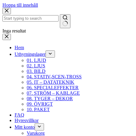
Hoppa till innehåll
Inga resultat
Hem
Uthyrningslager
01. LJUD
02. LJUS
03. BILD
04. STATIV-SCEN-TROSS
05. IT – DATATEKNIK
06. SPECIALEFFEKTER
07. STRÖM – KABLAGE
08. TYGER – DEKOR
09. ÖVRIGT
10. PAKET
FAQ
Hyresvillkor
Mitt konto
Varukorg