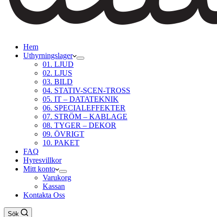
Hem
Uthyrningslager
01. LJUD
02. LJUS
03. BILD
04. STATIV-SCEN-TROSS
05. IT – DATATEKNIK
06. SPECIALEFFEKTER
07. STRÖM – KABLAGE
08. TYGER – DEKOR
09. ÖVRIGT
10. PAKET
FAQ
Hyresvillkor
Mitt konto
Varukorg
Kassan
Kontakta Oss
Sök