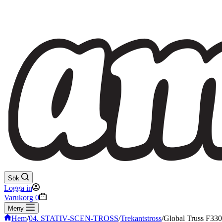
Sök
Logga in
Varukorg
0
Meny
Hem
/
04. STATIV-SCEN-TROSS
/
Trekantstross
/
Global Truss F330